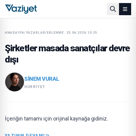
ANASAYFA
/
YAZARLAR
/
EKLENME: 25.06.2026 10:25
Şirketler masada sanatçılar devre
dışı
SINEM VURAL
HÜRRIYET
İçeriğin tamamı için orijinal kaynağa gidiniz.
YAZININ DEVAMI