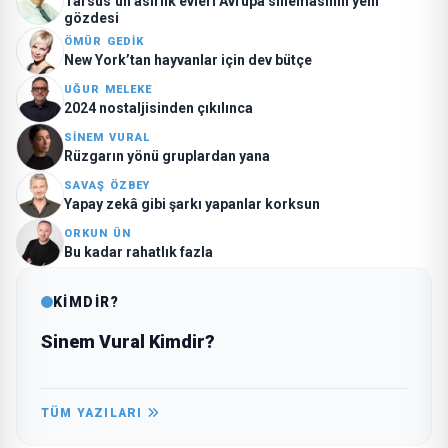
Tarsus’un asırlık evleri Avrupa sinemasının yeni
gözdesi
ÖMÜR GEDİK
New York’tan hayvanlar için dev bütçe
UĞUR MELEKE
2024 nostaljisinden çıkılınca
SINEM VURAL
Rüzgarın yönü gruplardan yana
SAVAŞ ÖZBEY
Yapay zekâ gibi şarkı yapanlar korksun
ORKUN ÜN
Bu kadar rahatlık fazla
KİMDİR?
Sinem Vural Kimdir?
TÜM YAZILARI