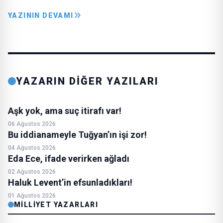
YAZININ DEVAMI
YAZARIN DİĞER YAZILARI
Aşk yok, ama suç itirafı var!
06 Ağustos 2026
Bu iddianameyle Tuğyan’ın işi zor!
04 Ağustos 2026
Eda Ece, ifade verirken ağladı
02 Ağustos 2026
Haluk Levent’in efsunladıkları!
01 Ağustos 2026
MILLIYET YAZARLARI