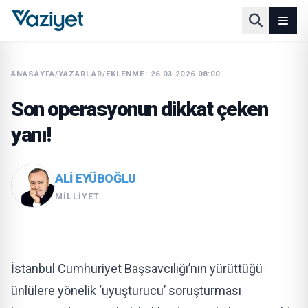
ANASAYFA
/
YAZARLAR
/
EKLENME: 26.03.2026 08:00
Son operasyonun dikkat çeken
yanı!
ALI EYÜBOĞLU
MILLIYET
İstanbul Cumhuriyet Başsavcılığı’nın yürüttüğü
ünlülere yönelik ‘uyuşturucu’ soruşturması