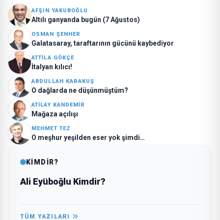
AFŞIN YAKUBOĞLU
Altılı ganyanda bugün (7 Ağustos)
OSMAN ŞENHER
Galatasaray, taraftarının gücünü kaybediyor
ATTILA GÖKÇE
İtalyan kılıcı!
ABDULLAH KARAKUŞ
O dağlarda ne düşünmüştüm?
ATILAY KANDEMIR
Mağaza açılışı
MEHMET TEZ
O meşhur yeşilden eser yok şimdi…
KİMDİR?
Ali Eyüboğlu Kimdir?
TÜM YAZILARI