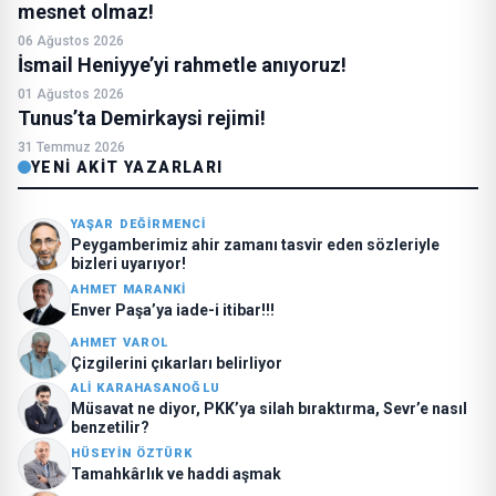
mesnet olmaz!
06 Ağustos 2026
İsmail Heniyye’yi rahmetle anıyoruz!
01 Ağustos 2026
Tunus’ta Demirkaysi rejimi!
31 Temmuz 2026
YENI AKIT YAZARLARI
YAŞAR DEĞIRMENCI
Peygamberimiz ahir zamanı tasvir eden sözleriyle
bizleri uyarıyor!
AHMET MARANKI
Enver Paşa’ya iade-i itibar!!!
AHMET VAROL
Çizgilerini çıkarları belirliyor
ALI KARAHASANOĞLU
Müsavat ne diyor, PKK’ya silah bıraktırma, Sevr’e nasıl
benzetilir?
HÜSEYIN ÖZTÜRK
Tamahkârlık ve haddi aşmak