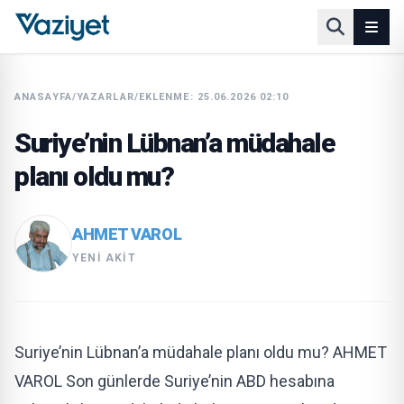
ANASAYFA
/
YAZARLAR
/
EKLENME: 25.06.2026 02:10
Suriye’nin Lübnan’a müdahale
planı oldu mu?
AHMET VAROL
YENI AKIT
Suriye’nin Lübnan’a müdahale planı oldu mu? AHMET
VAROL Son günlerde Suriye’nin ABD hesabına