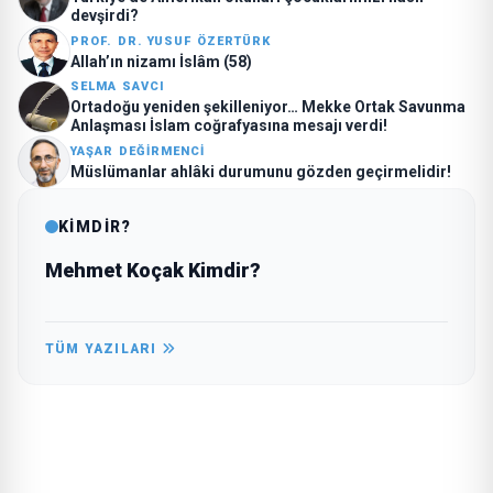
devşirdi?
PROF. DR. YUSUF ÖZERTÜRK
Allah’ın nizamı İslâm (58)
SELMA SAVCI
Ortadoğu yeniden şekilleniyor… Mekke Ortak Savunma
Anlaşması İslam coğrafyasına mesajı verdi!
YAŞAR DEĞIRMENCI
Müslümanlar ahlâki durumunu gözden geçirmelidir!
KİMDİR?
Mehmet Koçak Kimdir?
TÜM YAZILARI