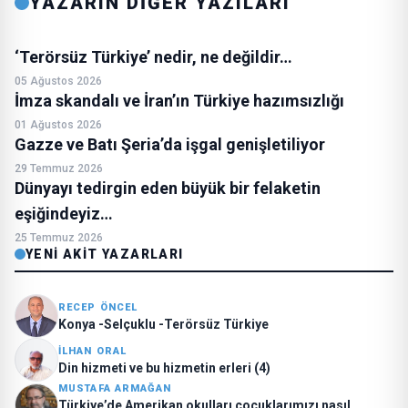
YAZARIN DİĞER YAZILARI
‘Terörsüz Türkiye’ nedir, ne değildir…
05 Ağustos 2026
İmza skandalı ve İran’ın Türkiye hazımsızlığı
01 Ağustos 2026
Gazze ve Batı Şeria’da işgal genişletiliyor
29 Temmuz 2026
Dünyayı tedirgin eden büyük bir felaketin
eşiğindeyiz…
25 Temmuz 2026
YENI AKIT YAZARLARI
RECEP ÖNCEL
Konya -Selçuklu -Terörsüz Türkiye
İLHAN ORAL
Din hizmeti ve bu hizmetin erleri (4)
MUSTAFA ARMAĞAN
Türkiye’de Amerikan okulları çocuklarımızı nasıl