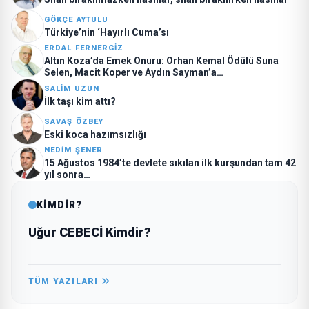
GÖKÇE AYTULU
Türkiye’nin ‘Hayırlı Cuma’sı
ERDAL FERNERGIZ
Altın Koza’da Emek Onuru: Orhan Kemal Ödülü Suna
Selen, Macit Koper ve Aydın Sayman’a…
SALIM UZUN
İlk taşı kim attı?
SAVAŞ ÖZBEY
Eski koca hazımsızlığı
NEDIM ŞENER
15 Ağustos 1984’te devlete sıkılan ilk kurşundan tam 42
yıl sonra…
KİMDİR?
Uğur CEBECİ Kimdir?
TÜM YAZILARI