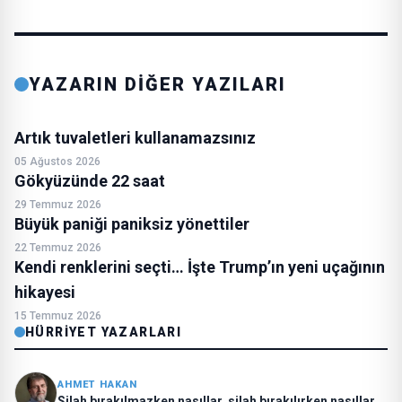
YAZARIN DİĞER YAZILARI
Artık tuvaletleri kullanamazsınız
05 Ağustos 2026
Gökyüzünde 22 saat
29 Temmuz 2026
Büyük paniği paniksiz yönettiler
22 Temmuz 2026
Kendi renklerini seçti… İşte Trump’ın yeni uçağının
hikayesi
15 Temmuz 2026
HÜRRIYET YAZARLARI
AHMET HAKAN
Silah bırakılmazken nasıllar, silah bırakılırken nasıllar