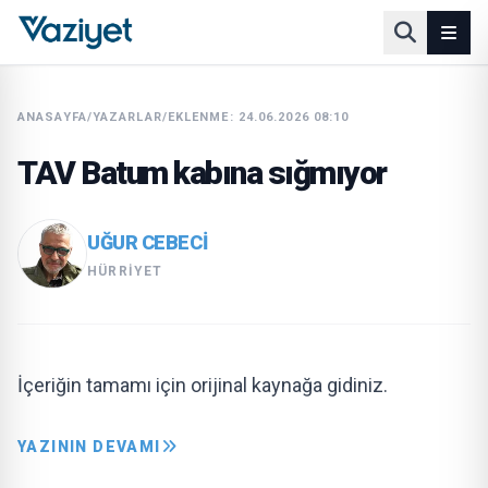
ANASAYFA
/
YAZARLAR
/
EKLENME: 24.06.2026 08:10
TAV Batum kabına sığmıyor
UĞUR CEBECİ
HÜRRIYET
İçeriğin tamamı için orijinal kaynağa gidiniz.
YAZININ DEVAMI