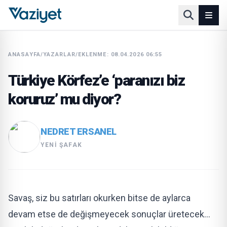
ANASAYFA
/
YAZARLAR
/
EKLENME: 08.04.2026 06:55
Türkiye Körfez’e ‘paranızı biz
koruruz’ mu diyor?
NEDRET ERSANEL
YENI ŞAFAK
Savaş, siz bu satırları okurken bitse de aylarca
devam etse de değişmeyecek sonuçlar üretecek…