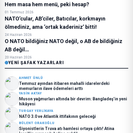
Hem masa hem menü, peki hesap?
01 Temmuz 2026
NATO’cular, AB’ciler, Batıcılar, korkmayın
ölmediniz, ama ‘ortak kaderiniz’ bitti!
24 Haziran 2026
O NATO bildiğiniz NATO değil, o AB de bildiğiniz
AB değil…
20 Haziran 2026
YENI ŞAFAK YAZARLARI
AHMET ÜNLÜ
Temmuz ayından itibaren mahalli idarelerdeki
memurların ilave ödemeleri arttı
YASIN AKTAY
Muson yağmurları altında bir devrim: Bangladeş’in yeni
hikâyesi
TURGAY YERLIKAYA
NATO 3.0 ve Atlantik ittifakının geleceği
BÜLENT ORAKOĞLU
Siyonistlerin Truva atı hamlesi ortaya çıktı! Atina