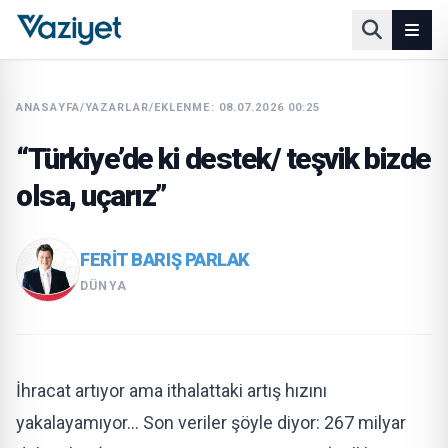
ANASAYFA
/
YAZARLAR
/
EKLENME: 08.07.2026 00:25
“Türkiye’de ki destek/ teşvik bizde
olsa, uçarız”
FERIT BARIŞ PARLAK
DÜNYA
İhracat artıyor ama ithalattaki artış hızını
yakalayamıyor… Son veriler şöyle diyor: 267 milyar