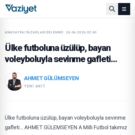
ANASAYFA
/
YAZARLAR
/
EKLENME: 26.06.2026 02:40
Ülke futboluna üzülüp, bayan
voleyboluyla sevinme gafleti…
AHMET GÜLÜMSEYEN
YENI AKIT
Ülke futboluna üzülüp, bayan voleyboluyla sevinme
gafleti… AHMET GÜLEMSEYEN A Milli Futbol takımız