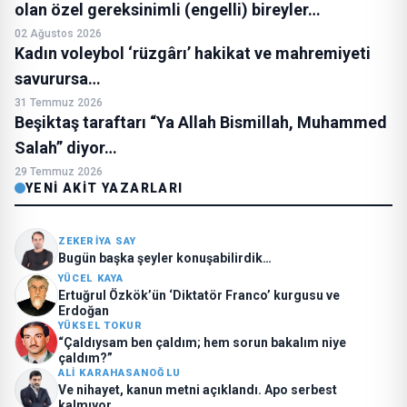
olan özel gereksinimli (engelli) bireyler…
02 Ağustos 2026
Kadın voleybol ‘rüzgârı’ hakikat ve mahremiyeti
savurursa…
31 Temmuz 2026
Beşiktaş taraftarı “Ya Allah Bismillah, Muhammed
Salah” diyor…
29 Temmuz 2026
YENI AKIT YAZARLARI
ZEKERIYA SAY
Bugün başka şeyler konuşabilirdik…
YÜCEL KAYA
Ertuğrul Özkök’ün ‘Diktatör Franco’ kurgusu ve
Erdoğan
YÜKSEL TOKUR
“Çaldıysam ben çaldım; hem sorun bakalım niye
çaldım?”
ALI KARAHASANOĞLU
Ve nihayet, kanun metni açıklandı. Apo serbest
kalmıyor