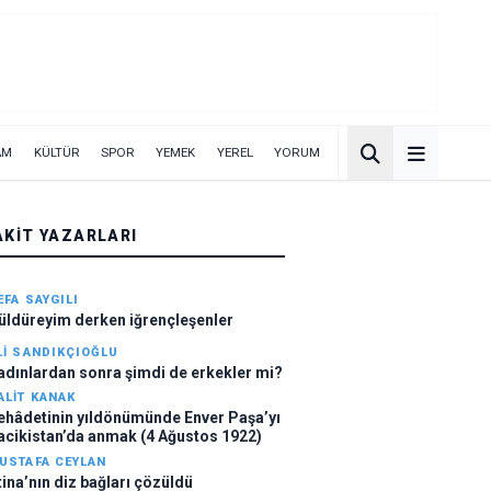
AM
KÜLTÜR
SPOR
YEMEK
YEREL
YORUM
AKIT YAZARLARI
EFA SAYGILI
üldüreyim derken iğrençleşenler
LI SANDIKÇIOĞLU
adınlardan sonra şimdi de erkekler mi?
ALIT KANAK
ehâdetinin yıldönümünde Enver Paşa’yı
acikistan’da anmak (4 Ağustos 1922)
USTAFA CEYLAN
tina’nın diz bağları çözüldü