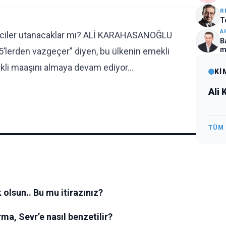
R
T
A
eteciler utanacaklar mı? ALİ KARAHASANOĞLU
B
m
35’lerden vazgeçer” diyen, bu ülkenin emekli
mekli maaşını almaya devam ediyor…
Kİ
Ali
TÜM
olsun.. Bu mu itirazınız?
ma, Sevr’e nasıl benzetilir?