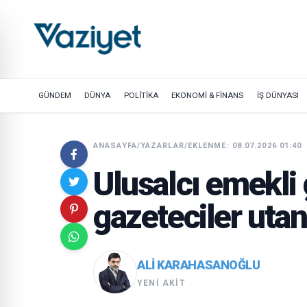
GÜNDEM
DÜNYA
POLİTİKA
EKONOMİ & FİNANS
İŞ DÜNYASI
ANASAYFA
/
YAZARLAR
/
EKLENME: 08.07.2026 01:40
Ulusalcı emekli 
gazeteciler uta
ALI KARAHASANOĞLU
YENI AKIT