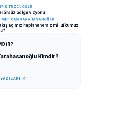
EFIK TUZCUOĞLU
erörsüz bölge vizyonu
HMET CAN KARAHASANOĞLU
akış açımız hapishanemiz mi, ufkumuz
u?
MDİR?
 Karahasanoğlu Kimdir?
 YAZILARI