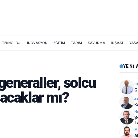
TEKNOLOJİ
İNOVASYON
EĞİTİM
TARIM
SAVUNMA
İNŞAAT
YAŞ
YENI 
generaller, solcu
S
G
nacaklar mı?
A
K
H
Ş
T
M
A