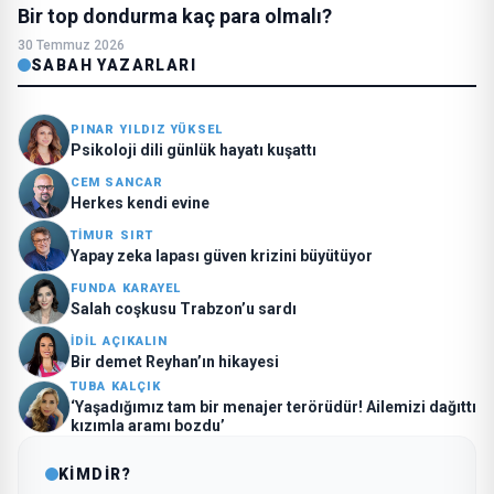
Bir top dondurma kaç para olmalı?
30 Temmuz 2026
SABAH YAZARLARI
PINAR YILDIZ YÜKSEL
Psikoloji dili günlük hayatı kuşattı
CEM SANCAR
Herkes kendi evine
TİMUR SIRT
Yapay zeka lapası güven krizini büyütüyor
FUNDA KARAYEL
Salah coşkusu Trabzon’u sardı
İDİL AÇIKALIN
Bir demet Reyhan’ın hikayesi
TUBA KALÇIK
‘Yaşadığımız tam bir menajer terörüdür! Ailemizi dağıttı
kızımla aramı bozdu’
KİMDİR?