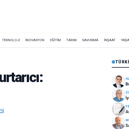
TEKNOLOJİ
İNOVASYON
EĞİTİM
TARIM
SAVUNMA
İNŞAAT
YAŞ
TÜRKI
rtarıcı:
H
B
Ü
İ
Y
CI
A
M
S