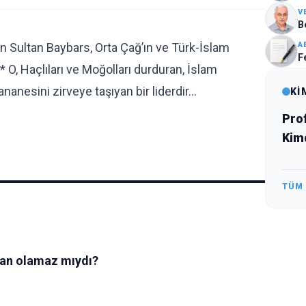
V
B
A
len Sultan Baybars, Orta Çağ’ın ve Türk-İslam
Fe
 O, Haçlıları ve Moğolları durduran, İslam
nanesini zirveye taşıyan bir liderdir…
Kİ
Prof
Kim
TÜM
kan olamaz mıydı?