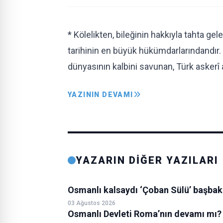
* Kölelikten, bileğinin hakkıyla tahta ge
tarihinin en büyük hükümdarlarındandır. *
dünyasının kalbini savunan, Türk askerî a
YAZININ DEVAMI
YAZARIN DİĞER YAZILARI
Osmanlı kalsaydı ‘Çoban Sülü’ başba
03 Ağustos 2026
Osmanlı Devleti Roma’nın devamı mı?