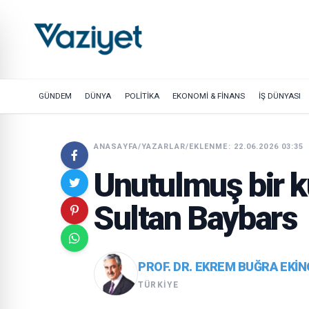
GÜNDEM
DÜNYA
POLİTİKA
EKONOMİ & FİNANS
İŞ DÜNYASI
ANASAYFA
/
YAZARLAR
/
EKLENME: 22.06.2026 03:35
Unutulmuş bir ku
Sultan Baybars
PROF. DR. EKREM BUĞRA EKIN
TÜRKIYE