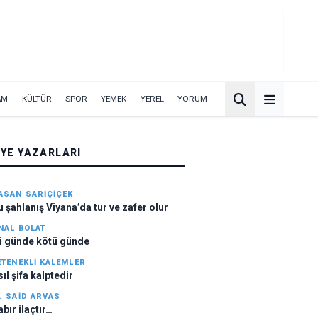
AM
KÜLTÜR
SPOR
YEMEK
YEREL
YORUM
YE YAZARLARI
ASAN SARIÇIÇEK
u şahlanış Viyana’da tur ve zafer olur
NAL BOLAT
yi günde kötü günde
ETENEKLI KALEMLER
sıl şifa kalptedir
. SAID ARVAS
abır ilaçtır…