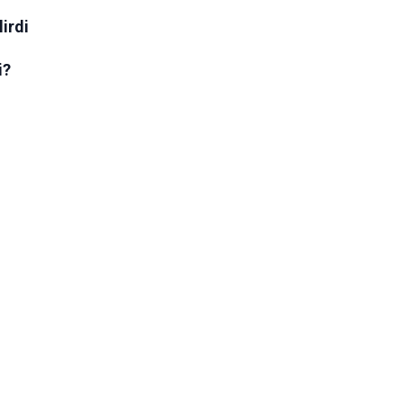
lirdi
i?