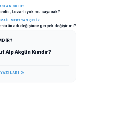
RSLAN BULUT
eclis, Lozan’ı yok mu sayacak?
SMAIL MERTCAN ÇELİK
erörün adı değişince gerçek değişir mi?
MDİR?
uf Alp Akgün Kimdir?
 YAZILARI