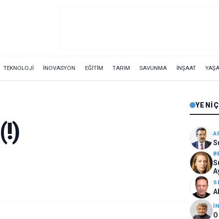
TEKNOLOJİ
İNOVASYON
EĞİTİM
TARIM
SAVUNMA
İNŞAAT
YAŞ
YENI
!)
A
S
B
S
A
y
S
A
İ
O