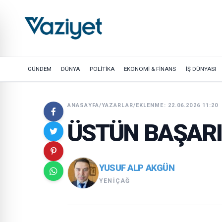
GÜNDEM
DÜNYA
POLİTİKA
EKONOMİ & FİNANS
İŞ DÜNYASI
ANASAYFA
/
YAZARLAR
/
EKLENME: 22.06.2026 11:20
ÜSTÜN BAŞARI(
YUSUF ALP AKGÜN
YENIÇAĞ