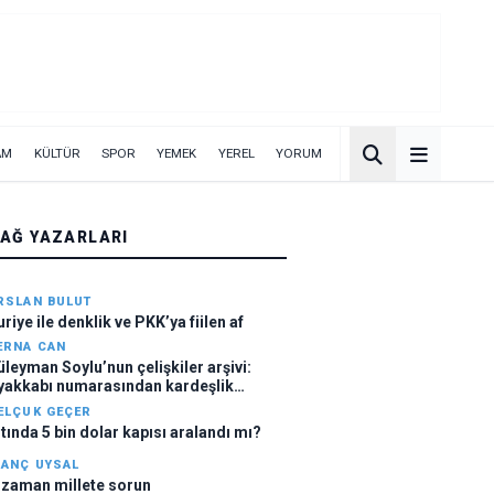
AM
KÜLTÜR
SPOR
YEMEK
YEREL
YORUM
ÇAĞ YAZARLARI
RSLAN BULUT
uriye ile denklik ve PKK’ya fiilen af
ERNA CAN
üleyman Soylu’nun çelişkiler arşivi:
yakkabı numarasından kardeşlik
asasına
ELÇUK GEÇER
ltında 5 bin dolar kapısı aralandı mı?
NANÇ UYSAL
 zaman millete sorun