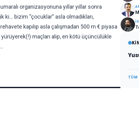
aralı organizasyonuna yıllar yıllar sonra
A
M
k ki… bizim “çocuklar” asla olmadıkları,
İ
 rehavete kapılıp asla çalışmadan 500 m € piyasa
T
” yürüyerek(!) maçları alıp, en kötü üçüncülükle
Kİ
r…
Yus
TÜM