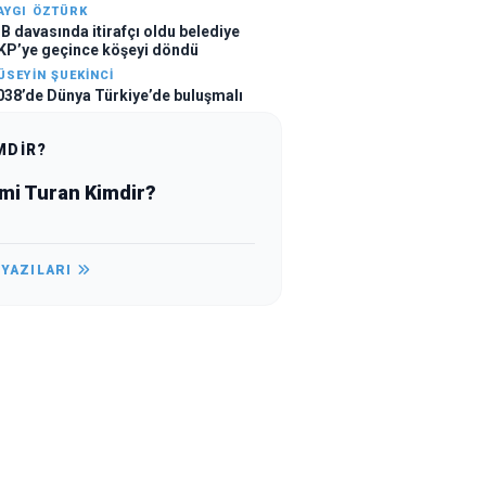
AYGI ÖZTÜRK
BB davasında itirafçı oldu belediye
KP’ye geçince köşeyi döndü
ÜSEYIN ŞUEKINCI
038’de Dünya Türkiye’de buluşmalı
MDİR?
mi Turan Kimdir?
 YAZILARI