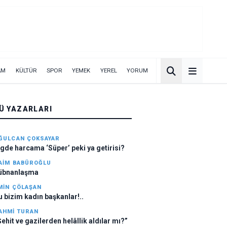
AM
KÜLTÜR
SPOR
YEMEK
YEREL
YORUM
Ü YAZARLARI
ĞULCAN ÇOKSAYAR
igde harcama ‘Süper’ peki ya getirisi?
AIM BABÜROĞLU
übnanlaşma
MIN ÇÖLAŞAN
u bizim kadın başkanlar!..
AHMI TURAN
Şehit ve gazilerden helâllik aldılar mı?”