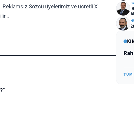
S
. Reklamsız Sözcü üyelerimiz ve ücretli X
İ
A
lir…
H
2
Kİ
Rah
TÜM
ı?”