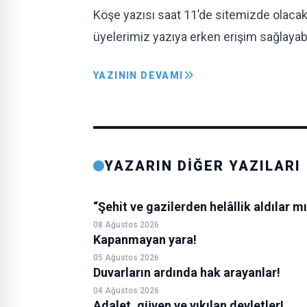
Köşe yazısı saat 11’de sitemizde olacak
üyelerimiz yazıya erken erişim sağlayabi
YAZININ DEVAMI
YAZARIN DİĞER YAZILARI
“Şehit ve gazilerden helâllik aldılar m
08 Ağustos 2026
Kapanmayan yara!
05 Ağustos 2026
Duvarların ardında hak arayanlar!
04 Ağustos 2026
Adalet, güven ve yıkılan devletler!