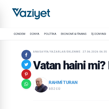
GÜNDEM
DÜNYA
POLİTİKA
EKONOMİ & FİNANS
İŞ DÜNYASI
ANASAYFA
/
YAZARLAR
/
EKLENME: 27.06.2026 06:35
Vatan haini mi?
RAHMI TURAN
SÖZCÜ