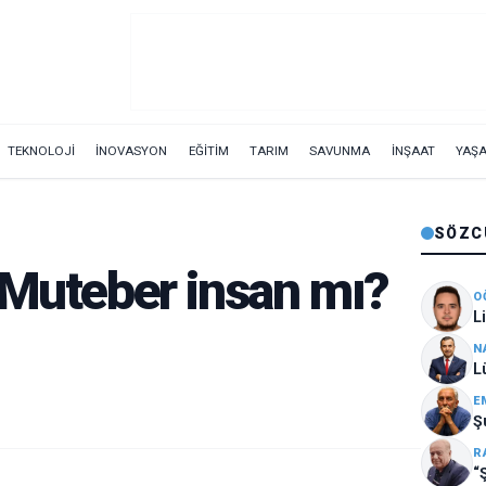
TEKNOLOJİ
İNOVASYON
EĞİTİM
TARIM
SAVUNMA
İNŞAAT
YAŞ
SÖZC
 Muteber insan mı?
O
L
N
L
E
Ş
R
“