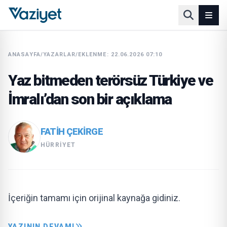
ANASAYFA
/
YAZARLAR
/
EKLENME: 22.06.2026 07:10
Yaz bitmeden terörsüz Türkiye ve
İmralı’dan son bir açıklama
FATIH ÇEKİRGE
HÜRRIYET
İçeriğin tamamı için orijinal kaynağa gidiniz.
YAZININ DEVAMI