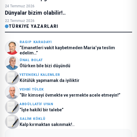
24 Temmuz 2026
Dünyalar bizim olabilir!..
22 Temmuz 2026
TÜRKIYE YAZARLARI
RAGIP KARADAYI
“Emanetleri vakit kaybetmeden Maria’ya teslim
edelim…”
ÜNAL BOLAT
Ölürken bile bizi düşündü
YETENEKLI KALEMLER
Kötülük yapmamak da iyiliktir
VEHBI TÜLEK
“Bir kimseyi övmekte ve yermekte acele etmeyin!”
ABDÜLLATIF UYAN
“İşte hakîkî bir talebe”
SALIM KÖKLÜ
Kalp kırmaktan sakınmak!..