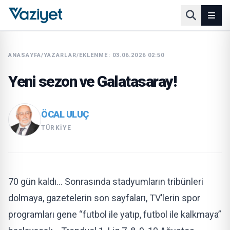
ANASAYFA
/
YAZARLAR
/
EKLENME: 03.06.2026 02:50
Yeni sezon ve Galatasaray!
ÖCAL ULUÇ
TÜRKIYE
70 gün kaldı… Sonrasında stadyumların tribünleri
dolmaya, gazetelerin son sayfaları, TV’lerin spor
programları gene “futbol ile yatıp, futbol ile kalkmaya”