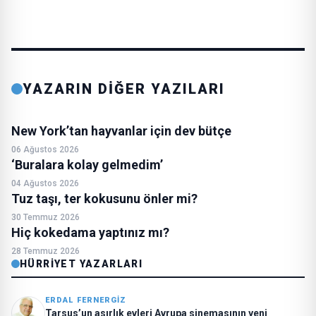
YAZARIN DİĞER YAZILARI
New York’tan hayvanlar için dev bütçe
06 Ağustos 2026
‘Buralara kolay gelmedim’
04 Ağustos 2026
Tuz taşı, ter kokusunu önler mi?
30 Temmuz 2026
Hiç kokedama yaptınız mı?
28 Temmuz 2026
HÜRRIYET YAZARLARI
ERDAL FERNERGIZ
Tarsus’un asırlık evleri Avrupa sinemasının yeni