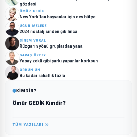
gözdesi
ÖMÜR GEDİK
New York’tan hayvanlar için dev bütçe
UĞUR MELEKE
2024 nostaljisinden çıkılınca
SINEM VURAL
Rüzgarın yönü gruplardan yana
SAVAŞ ÖZBEY
Yapay zekâ gibi şarkı yapanlar korksun
ORKUN ÜN
Bu kadar rahatlık fazla
KİMDİR?
Ömür GEDİK Kimdir?
TÜM YAZILARI