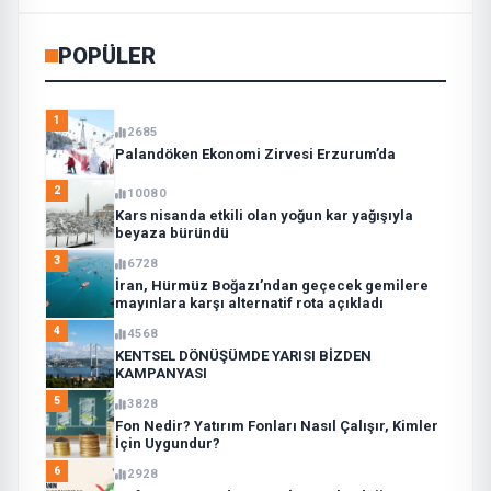
POPÜLER
1
2685
Palandöken Ekonomi Zirvesi Erzurum’da
2
10080
Kars nisanda etkili olan yoğun kar yağışıyla
beyaza büründü
3
6728
İran, Hürmüz Boğazı’ndan geçecek gemilere
mayınlara karşı alternatif rota açıkladı
4
4568
KENTSEL DÖNÜŞÜMDE YARISI BİZDEN
KAMPANYASI
5
3828
Fon Nedir? Yatırım Fonları Nasıl Çalışır, Kimler
İçin Uygundur?
6
2928