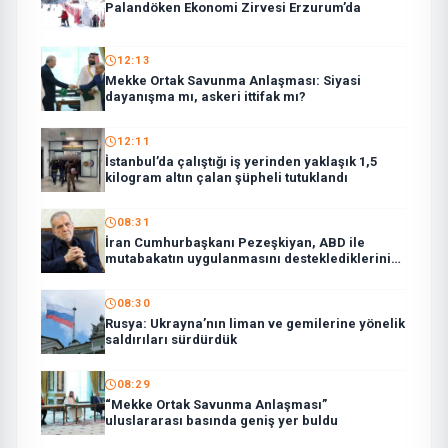
Palandöken Ekonomi Zirvesi Erzurum’da
12:13
Mekke Ortak Savunma Anlaşması: Siyasi
dayanışma mı, askeri ittifak mı?
12:11
İstanbul’da çalıştığı iş yerinden yaklaşık 1,5
kilogram altın çalan şüpheli tutuklandı
08:31
İran Cumhurbaşkanı Pezeşkiyan, ABD ile
mutabakatın uygulanmasını desteklediklerini
söyledi:
08:30
Rusya: Ukrayna’nın liman ve gemilerine yönelik
saldırıları sürdürdük
08:29
“Mekke Ortak Savunma Anlaşması”
uluslararası basında geniş yer buldu