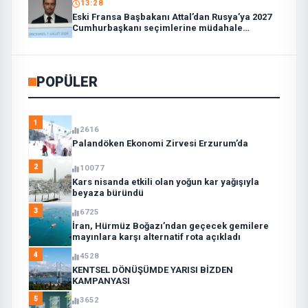
13:28
Eski Fransa Başbakanı Attal’dan Rusya’ya 2027
Cumhurbaşkanı seçimlerine müdahale
suçlaması:
POPÜLER
1
2616
Palandöken Ekonomi Zirvesi Erzurum’da
2
10077
Kars nisanda etkili olan yoğun kar yağışıyla
beyaza büründü
3
6725
İran, Hürmüz Boğazı’ndan geçecek gemilere
mayınlara karşı alternatif rota açıkladı
4
4528
KENTSEL DÖNÜŞÜMDE YARISI BİZDEN
KAMPANYASI
5
3652