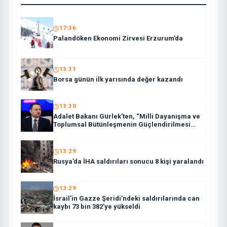
17:36
Palandöken Ekonomi Zirvesi Erzurum’da
13:31
Borsa günün ilk yarısında değer kazandı
13:30
Adalet Bakanı Gürlek’ten, “Milli Dayanışma ve
Toplumsal Bütünleşmenin Güçlendirilmesi
Kanun Teklifi”ne ilişkin paylaşım:
13:29
Rusya’da İHA saldırıları sonucu 8 kişi yaralandı
13:29
İsrail’in Gazze Şeridi’ndeki saldırılarında can
kaybı 73 bin 382’ye yükseldi