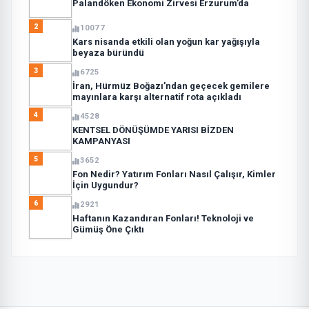
Palandöken Ekonomi Zirvesi Erzurum’da
2
10077
Kars nisanda etkili olan yoğun kar yağışıyla
beyaza büründü
3
6725
İran, Hürmüz Boğazı’ndan geçecek gemilere
mayınlara karşı alternatif rota açıkladı
4
4528
KENTSEL DÖNÜŞÜMDE YARISI BİZDEN
KAMPANYASI
5
3652
Fon Nedir? Yatırım Fonları Nasıl Çalışır, Kimler
İçin Uygundur?
6
2921
Haftanın Kazandıran Fonları! Teknoloji ve
Gümüş Öne Çıktı