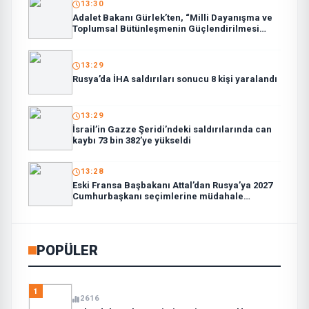
13:30
Adalet Bakanı Gürlek’ten, “Milli Dayanışma ve
Toplumsal Bütünleşmenin Güçlendirilmesi
Kanun Teklifi”ne ilişkin paylaşım:
13:29
Rusya’da İHA saldırıları sonucu 8 kişi yaralandı
13:29
İsrail’in Gazze Şeridi’ndeki saldırılarında can
kaybı 73 bin 382’ye yükseldi
13:28
Eski Fransa Başbakanı Attal’dan Rusya’ya 2027
Cumhurbaşkanı seçimlerine müdahale
suçlaması:
POPÜLER
1
2616