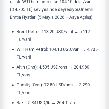
ulaştı. WTI ham petrol ise
104.10 dolar/varil
(%4.705 TL) seviyesinde seyrediyor.
Önemli
Emtia Fiyatları (5 Mayıs 2026 – Asya Açılışı)
Brent Petrol
: 113.20 USD/varil →
5.117
TL/varil
WTI Ham Petrol
: 104.10 USD/varil →
4.705
TL/varil
Altın (Ons)
: 4.535 USD/ons →
204.980
TL/ons
Gümüş (Ons)
: 72.80 USD/ons →
3.290
TL/ons
Bakır
: 5.84 USD/lb →
264 TL/lb