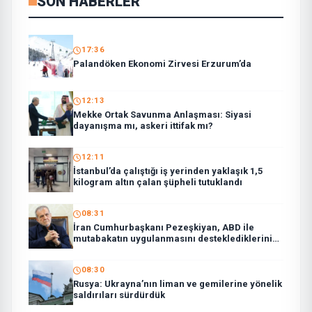
SON HABERLER
17:36
Palandöken Ekonomi Zirvesi Erzurum’da
12:13
Mekke Ortak Savunma Anlaşması: Siyasi
dayanışma mı, askeri ittifak mı?
12:11
İstanbul’da çalıştığı iş yerinden yaklaşık 1,5
kilogram altın çalan şüpheli tutuklandı
08:31
İran Cumhurbaşkanı Pezeşkiyan, ABD ile
mutabakatın uygulanmasını desteklediklerini
söyledi:
08:30
Rusya: Ukrayna’nın liman ve gemilerine yönelik
saldırıları sürdürdük