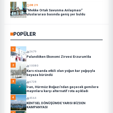
08:29
“Mekke Ortak Savunma Anlaşması”
uluslararası basında geniş yer buldu
POPÜLER
1
2679
Palandöken Ekonomi Zirvesi Erzurum’da
2
10080
Kars nisanda etkili olan yoğun kar yağışıyla
beyaza büründü
3
6728
İran, Hürmüz Boğazı’ndan geçecek gemilere
mayınlara karşı alternatif rota açıkladı
4
4564
KENTSEL DÖNÜŞÜMDE YARISI BİZDEN
KAMPANYASI