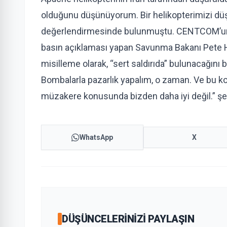
olduğunu düşünüyorum. Bir helikopterimizi düşü
değerlendirmesinde bulunmuştu. CENTCOM’un Fl
basın açıklaması yapan Savunma Bakanı Pete H
misilleme olarak, “sert saldırıda” bulunacağını
Bombalarla pazarlık yapalım, o zaman. Ve bu k
müzakere konusunda bizden daha iyi değil.” ş
WhatsApp
X
DÜŞÜNCELERINIZI PAYLAŞIN