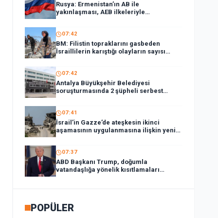
Rusya: Ermenistan’ın AB ile
yakınlaşması, AEB ilkeleriyle
bağdaşmıyor
07:42
BM: Filistin topraklarını gasbeden
İsraillilerin karıştığı olayların sayısı
1380’i aştı
07:42
Antalya Büyükşehir Belediyesi
soruşturmasında 2 şüpheli serbest
bırakıldı
07:41
İsrail’in Gazze’de ateşkesin ikinci
aşamasının uygulanmasına ilişkin yeni
yol haritasını reddettiği bildirildi
07:37
ABD Başkanı Trump, doğumla
vatandaşlığa yönelik kısıtlamaları
genişleten kararnameler imzaladı
POPÜLER