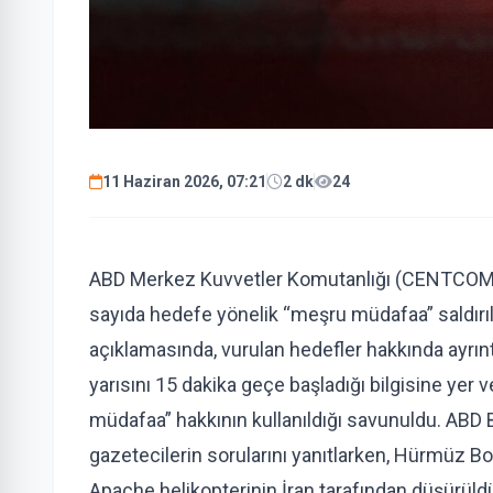
11 Haziran 2026, 07:21
2 dk
24
ABD Merkez Kuvvetler Komutanlığı (CENTCOM), 
sayıda hedefe yönelik “meşru müdafaa” saldırıl
açıklamasında, vurulan hedefler hakkında ayrıntı
yarısını 15 dakika geçe başladığı bilgisine yer ve
müdafaa” hakkının kullanıldığı savunuldu. ABD 
gazetecilerin sorularını yanıtlarken, Hürmüz B
Apache helikopterinin İran tarafından düşürüld