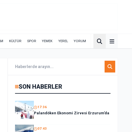
AM
KÜLTÜR
SPOR
YEMEK
YEREL
YORUM
SON HABERLER
17:36
Palandöken Ekonomi Zirvesi Erzurum’da
07:43