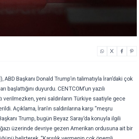
ABD Başkanı Donald Trump’ın talimatıyla İran’daki çok
arı başlattığını duyurdu. CENTCOM’un yazılı
 verilmezken, yeni saldırıların Türkiye saatiyle gece
rildi. Açıklama, İran’ın saldırılarına karşı “meşru
Başkanı Trump, bugün Beyaz Saray’da konuyla ilgili
oğazı üzerinde devriye gezen Amerikan ordusuna ait bir
üğünü belirterek, “Karşılık vermenin çok önemli