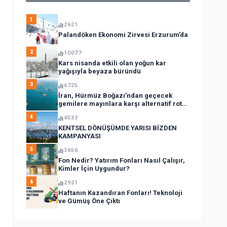
1
2621
Palandöken Ekonomi Zirvesi Erzurum’da
2
10077
Kars nisanda etkili olan yoğun kar
yağışıyla beyaza büründü
3
6725
İran, Hürmüz Boğazı’ndan geçecek
gemilere mayınlara karşı alternatif rota
açıkladı
4
4533
KENTSEL DÖNÜŞÜMDE YARISI BİZDEN
KAMPANYASI
5
3656
Fon Nedir? Yatırım Fonları Nasıl Çalışır,
Kimler İçin Uygundur?
6
2921
Haftanın Kazandıran Fonları! Teknoloji
ve Gümüş Öne Çıktı