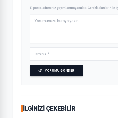
E-posta adresiniz yayımlanmayacaktır. Gerekli alanlar * ile iş
YORUMU GÖNDER
İLGINIZI ÇEKEBILIR