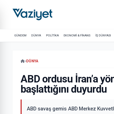
GÜNDEM
DÜNYA
POLİTİKA
EKONOMİ & FİNANS
İŞ DÜNYASI
DÜNYA
ABD ordusu İran’a yöne
başlattığını duyurdu
ABD savaş gemis ABD Merkez Kuvvetl