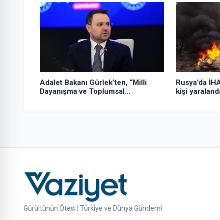
Adalet Bakanı Gürlek’ten, “Milli
Rusya’da İHA
Dayanışma ve Toplumsal
kişi yaraland
Bütünleşmenin Güçlendirilmesi
Kanun Teklifi”ne ilişkin paylaşım:
Gürültünün Ötesi | Türkiye ve Dünya Gündemi