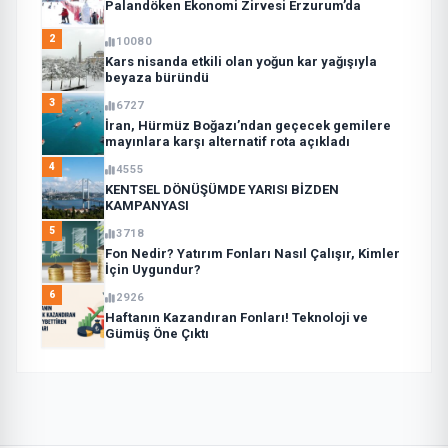
Palandöken Ekonomi Zirvesi Erzurum’da
2
10080
Kars nisanda etkili olan yoğun kar yağışıyla
beyaza büründü
3
6727
İran, Hürmüz Boğazı’ndan geçecek gemilere
mayınlara karşı alternatif rota açıkladı
4
4555
KENTSEL DÖNÜŞÜMDE YARISI BİZDEN
KAMPANYASI
5
3718
Fon Nedir? Yatırım Fonları Nasıl Çalışır, Kimler
İçin Uygundur?
6
2926
Haftanın Kazandıran Fonları! Teknoloji ve
Gümüş Öne Çıktı