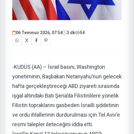
06 Temmuz 2026, 07:54
3 dk
54
-KUDÜS (AA) – İsrail basını, Washington
yönetiminin, Başbakan Netanyahu’nun gelecek
hafta gerçekleştireceği ABD ziyareti sırasında
işgal altındaki Batı Şeria’da Filistinlilere yönelik
Filistin topraklarını gasbeden İsrailli şiddetinin
ve ordu ihlallerinin durdurulması için Tel Aviv’e
resmi talepler ileteceğini iddia etti.
İsrail’in Kanal 13 televizyonunun ABD’li