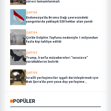
süreci tamamlanmalı
07:55
Endonezya’da Bromo Dağı çevresindeki
yangınlarda yaklaşık 520 hektar alan yandı
07:54
Çin’de Dolphin Tayfunu nedeniyle 1 milyondan
fazla kişi tahliye edildi
07:52
Trump, İran’la müzakereleri “sessizce”
yürüttüklerini belirtti
07:50
İsrailli yerleşimciler işgali derinleştirmek için
Batı Şeria’da yeni yasa dışı yerleşime
taşınmaya başladı
POPÜLER