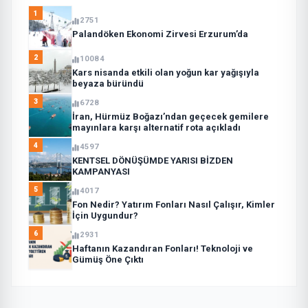
1
2751
Palandöken Ekonomi Zirvesi Erzurum’da
2
10084
Kars nisanda etkili olan yoğun kar yağışıyla
beyaza büründü
3
6728
İran, Hürmüz Boğazı’ndan geçecek gemilere
mayınlara karşı alternatif rota açıkladı
4
4597
KENTSEL DÖNÜŞÜMDE YARISI BİZDEN
KAMPANYASI
5
4017
Fon Nedir? Yatırım Fonları Nasıl Çalışır, Kimler
İçin Uygundur?
6
2931
Haftanın Kazandıran Fonları! Teknoloji ve
Gümüş Öne Çıktı