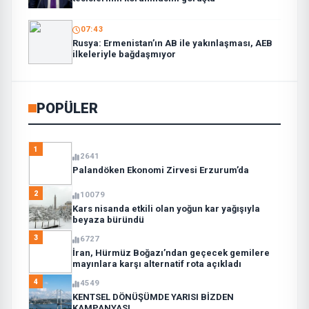
07:43
Rusya: Ermenistan’ın AB ile yakınlaşması, AEB
ilkeleriyle bağdaşmıyor
POPÜLER
1
2641
Palandöken Ekonomi Zirvesi Erzurum’da
2
10079
Kars nisanda etkili olan yoğun kar yağışıyla
beyaza büründü
3
6727
İran, Hürmüz Boğazı’ndan geçecek gemilere
mayınlara karşı alternatif rota açıkladı
4
4549
KENTSEL DÖNÜŞÜMDE YARISI BİZDEN
KAMPANYASI