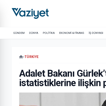
GÜNDEM
DÜNYA
POLİTİKA
EKONOMİ & FİNANS
İŞ DÜNYASI
TÜRKIYE
Adalet Bakanı Gürlek’t
istatistiklerine ilişki