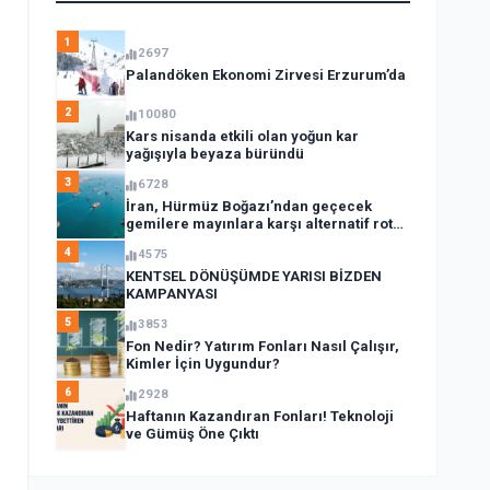
1
2697
Palandöken Ekonomi Zirvesi Erzurum’da
2
10080
Kars nisanda etkili olan yoğun kar
yağışıyla beyaza büründü
3
6728
İran, Hürmüz Boğazı’ndan geçecek
gemilere mayınlara karşı alternatif rota
açıkladı
4
4575
KENTSEL DÖNÜŞÜMDE YARISI BİZDEN
KAMPANYASI
5
3853
Fon Nedir? Yatırım Fonları Nasıl Çalışır,
Kimler İçin Uygundur?
6
2928
Haftanın Kazandıran Fonları! Teknoloji
ve Gümüş Öne Çıktı