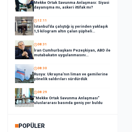
Mekke Ortak Savunma Anlaşması: Siyasi
dayanışma mı, askeri ittifak mı?
12:11
İstanbul’da çalıştığı iş yerinden yaklaşık
1,5 kilogram altın çalan şüpheli
tutuklandı
08:31
İran Cumhurbaşkanı Pezeşkiyan, ABD ile
mutabakatın uygulanmasını
desteklediklerini söyledi:
08:30
Rusya: Ukrayna’nın liman ve gemilerine
yönelik saldırıları sürdürdük
08:29
“Mekke Ortak Savunma Anlaşması”
uluslararası basında geniş yer buldu
POPÜLER