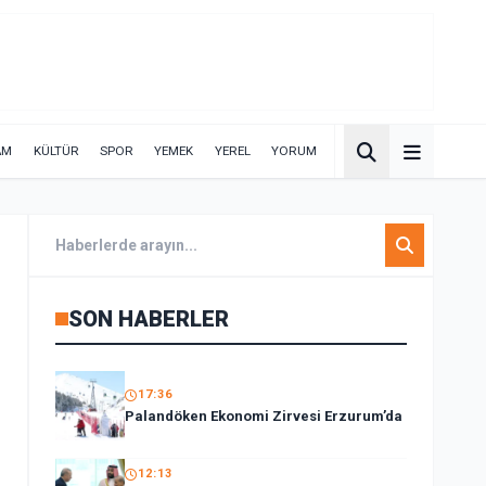
AM
KÜLTÜR
SPOR
YEMEK
YEREL
YORUM
SON HABERLER
17:36
Palandöken Ekonomi Zirvesi Erzurum’da
12:13