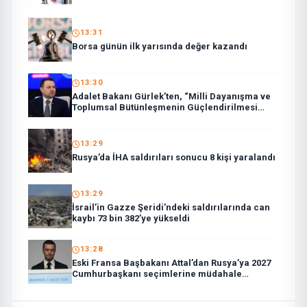
13:31
Borsa günün ilk yarısında değer kazandı
13:30
Adalet Bakanı Gürlek’ten, “Milli Dayanışma ve
Toplumsal Bütünleşmenin Güçlendirilmesi
Kanun Teklifi”ne ilişkin paylaşım:
13:29
Rusya’da İHA saldırıları sonucu 8 kişi yaralandı
13:29
İsrail’in Gazze Şeridi’ndeki saldırılarında can
kaybı 73 bin 382’ye yükseldi
13:28
Eski Fransa Başbakanı Attal’dan Rusya’ya 2027
Cumhurbaşkanı seçimlerine müdahale
suçlaması: