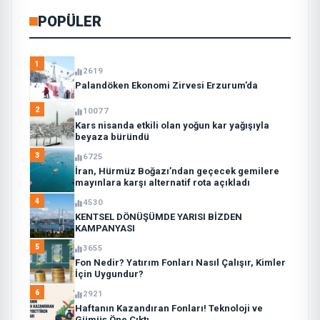
POPÜLER
1
2619
Palandöken Ekonomi Zirvesi Erzurum’da
2
10077
Kars nisanda etkili olan yoğun kar yağışıyla
beyaza büründü
3
6725
İran, Hürmüz Boğazı’ndan geçecek gemilere
mayınlara karşı alternatif rota açıkladı
4
4530
KENTSEL DÖNÜŞÜMDE YARISI BİZDEN
KAMPANYASI
5
3655
Fon Nedir? Yatırım Fonları Nasıl Çalışır, Kimler
İçin Uygundur?
6
2921
Haftanın Kazandıran Fonları! Teknoloji ve
Gümüş Öne Çıktı