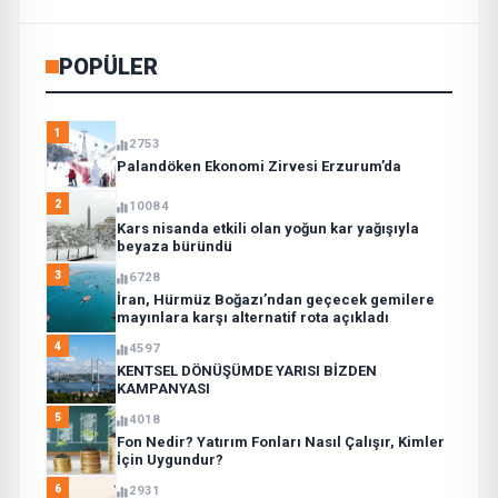
POPÜLER
1
2753
Palandöken Ekonomi Zirvesi Erzurum’da
2
10084
Kars nisanda etkili olan yoğun kar yağışıyla
beyaza büründü
3
6728
İran, Hürmüz Boğazı’ndan geçecek gemilere
mayınlara karşı alternatif rota açıkladı
4
4597
KENTSEL DÖNÜŞÜMDE YARISI BİZDEN
KAMPANYASI
5
4018
Fon Nedir? Yatırım Fonları Nasıl Çalışır, Kimler
İçin Uygundur?
6
2931