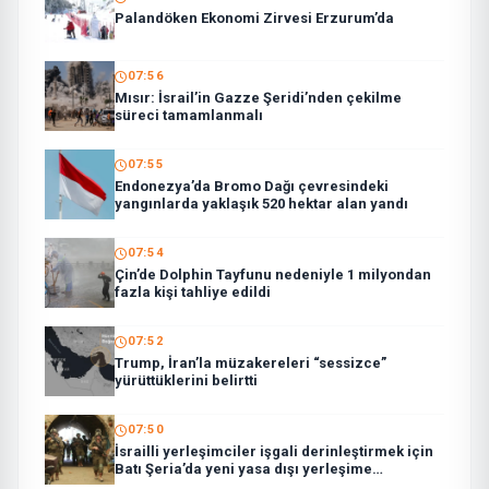
Palandöken Ekonomi Zirvesi Erzurum’da
07:56
Mısır: İsrail’in Gazze Şeridi’nden çekilme
süreci tamamlanmalı
07:55
Endonezya’da Bromo Dağı çevresindeki
yangınlarda yaklaşık 520 hektar alan yandı
07:54
Çin’de Dolphin Tayfunu nedeniyle 1 milyondan
fazla kişi tahliye edildi
07:52
Trump, İran’la müzakereleri “sessizce”
yürüttüklerini belirtti
07:50
İsrailli yerleşimciler işgali derinleştirmek için
Batı Şeria’da yeni yasa dışı yerleşime
taşınmaya başladı