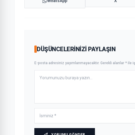
WhatsApp
X
DÜŞÜNCELERINIZI PAYLAŞIN
E-posta adresiniz yayımlanmayacaktır. Gerekli alanlar * ile iş
YORUMU GÖNDER