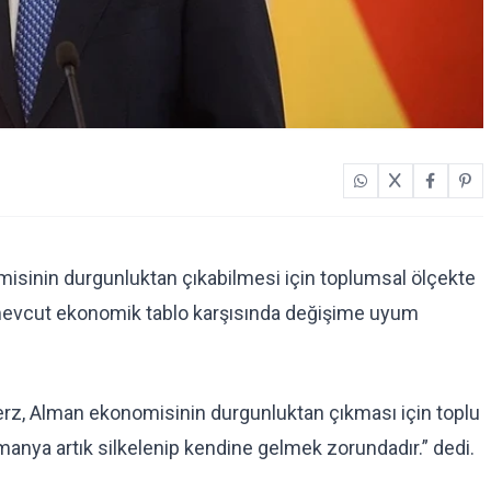
isinin durgunluktan çıkabilmesi için toplumsal ölçekte
n mevcut ekonomik tablo karşısında değişime uyum
rz, Alman ekonomisinin durgunluktan çıkması için toplu
manya artık silkelenip kendine gelmek zorundadır.” dedi.