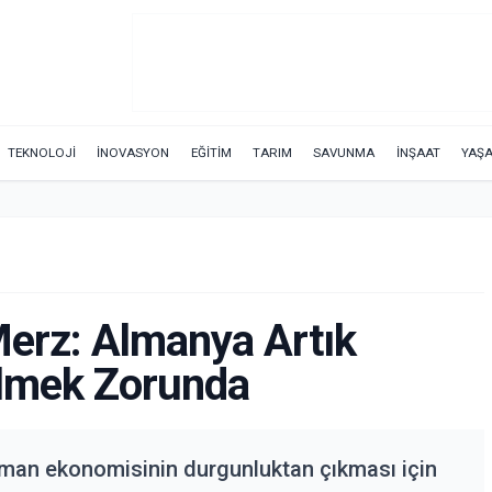
TEKNOLOJİ
İNOVASYON
EĞİTİM
TARIM
SAVUNMA
İNŞAAT
YAŞ
erz: Almanya Artık
elmek Zorunda
man ekonomisinin durgunluktan çıkması için