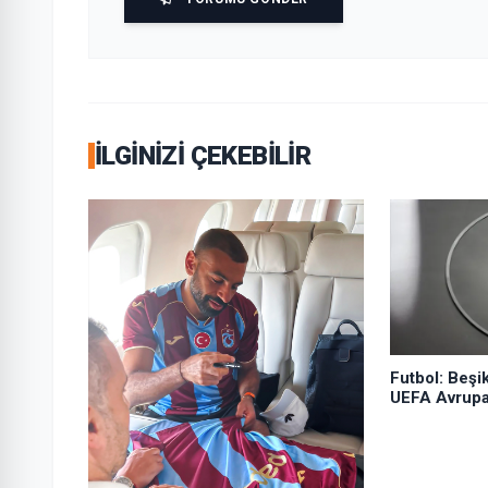
İLGINIZI ÇEKEBILIR
Futbol: Beşi
UEFA Avrupa 
rakipleri ne