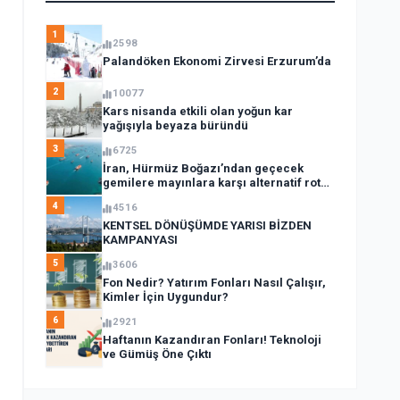
1
2598
Palandöken Ekonomi Zirvesi Erzurum’da
2
10077
Kars nisanda etkili olan yoğun kar
yağışıyla beyaza büründü
3
6725
İran, Hürmüz Boğazı’ndan geçecek
gemilere mayınlara karşı alternatif rota
açıkladı
4
4516
KENTSEL DÖNÜŞÜMDE YARISI BİZDEN
KAMPANYASI
5
3606
Fon Nedir? Yatırım Fonları Nasıl Çalışır,
Kimler İçin Uygundur?
6
2921
Haftanın Kazandıran Fonları! Teknoloji
ve Gümüş Öne Çıktı