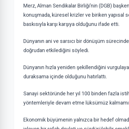
Merz, Alman Sendikalar Birliği’nin (DGB) başke
konuşmada, küresel krizler ve biriken yapısal s
baskısıyla karşı karşıya olduğunu ifade etti.
Dünyanın ani ve sarsıcı bir dönüşüm sürecinden
doğrudan etkilediğini söyledi.
Dünyanın hızla yeniden şekillendiğini vurgulay
duraksama içinde olduğunu hatırlattı.
Sanayi sektöründe her yıl 100 binden fazla ist
yöntemleriyle devam etme lüksümüz kalmamıştır.
Ekonomik büyümenin yalnızca bir hedef olmadığı
işleyen bir refah devleti ve sürdürülebilir emek