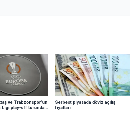
Serbest piyasada döviz açılış
ktaş ve Trabzonspor’un
fiyatları
Ligi play-off turundaki
tleştiUEFA Avrupa Ligi