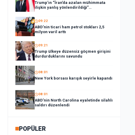
Trump’ın “İran’da azalan mühimmata
ilişkin yanlış yönlendirildiği”
gerekçesiyle Hegseth’e sert çıktığı
iddiası
09:22
ABD’nin ticari ham petrol stokları 2,5
milyon varil arttı
09:21
Trump ülkeye düzensiz göçmen girişini
durdurduklarını savundu
08:01
New York borsası karışık seyirle kapandı
08:01
ABD’nin North Carolina eyaletinde silahlı
saldırı düzenlendi
POPÜLER