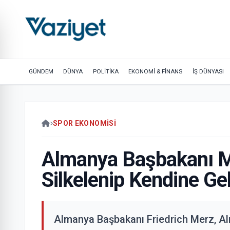
GÜNDEM
DÜNYA
POLİTİKA
EKONOMİ & FİNANS
İŞ DÜNYASI
SPOR EKONOMISI
Almanya Başbakanı M
Silkelenip Kendine G
Almanya Başbakanı Friedrich Merz, Al