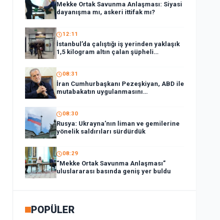
Mekke Ortak Savunma Anlaşması: Siyasi
dayanışma mı, askeri ittifak mı?
12:11
İstanbul’da çalıştığı iş yerinden yaklaşık
1,5 kilogram altın çalan şüpheli
tutuklandı
08:31
İran Cumhurbaşkanı Pezeşkiyan, ABD ile
mutabakatın uygulanmasını
desteklediklerini söyledi:
08:30
Rusya: Ukrayna’nın liman ve gemilerine
yönelik saldırıları sürdürdük
08:29
“Mekke Ortak Savunma Anlaşması”
uluslararası basında geniş yer buldu
POPÜLER