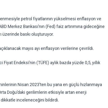
lenmesiyle petrol fiyatlarının yükselmesi enflasyon ve
n ABD Merkez Bankası’nın (Fed) faiz artırımına gideceğine
rı üzerinde baskı oluşturuyor.
ıklanacak mayıs ayı enflasyon verilerine çevrildi.
i Fiyat Endeksi’nin (TÜFE) aylık bazda yüzde 0,5, yıllık
tahminlerinin Nisan 2023’ten bu yana en güçlü hızlanmaya
rta Doğu’daki gerilimlerin etkisiyle artan enerji
 dikkatle inceleneceğini bildirdi.