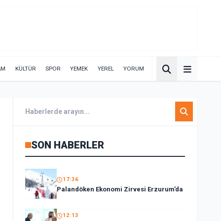
AM
KÜLTÜR
SPOR
YEMEK
YEREL
YORUM
SON HABERLER
17:36
Palandöken Ekonomi Zirvesi Erzurum’da
12:13