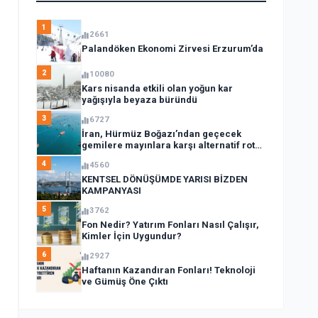
1
2661
Palandöken Ekonomi Zirvesi Erzurum’da
2
10080
Kars nisanda etkili olan yoğun kar
yağışıyla beyaza büründü
3
6727
İran, Hürmüz Boğazı’ndan geçecek
gemilere mayınlara karşı alternatif rota
açıkladı
4
4560
KENTSEL DÖNÜŞÜMDE YARISI BİZDEN
KAMPANYASI
5
3762
Fon Nedir? Yatırım Fonları Nasıl Çalışır,
Kimler İçin Uygundur?
6
2927
Haftanın Kazandıran Fonları! Teknoloji
ve Gümüş Öne Çıktı