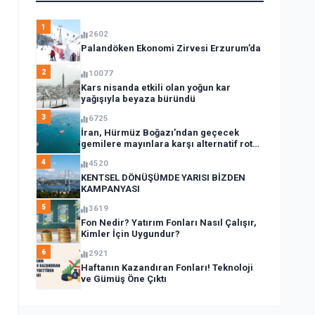
1
2602
Palandöken Ekonomi Zirvesi Erzurum’da
2
10077
Kars nisanda etkili olan yoğun kar
yağışıyla beyaza büründü
3
6725
İran, Hürmüz Boğazı’ndan geçecek
gemilere mayınlara karşı alternatif rota
açıkladı
4
4520
KENTSEL DÖNÜŞÜMDE YARISI BİZDEN
KAMPANYASI
5
3619
Fon Nedir? Yatırım Fonları Nasıl Çalışır,
Kimler İçin Uygundur?
6
2921
Haftanın Kazandıran Fonları! Teknoloji
ve Gümüş Öne Çıktı