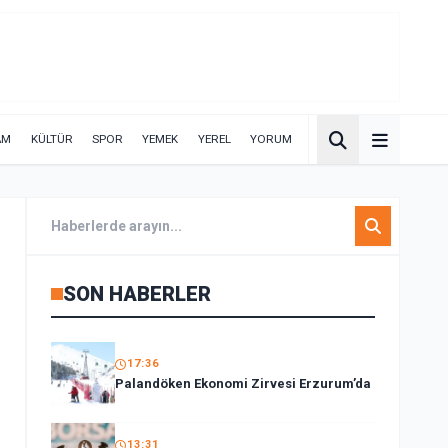
AM
KÜLTÜR
SPOR
YEMEK
YEREL
YORUM
SON HABERLER
17:36
Palandöken Ekonomi Zirvesi Erzurum’da
13:31