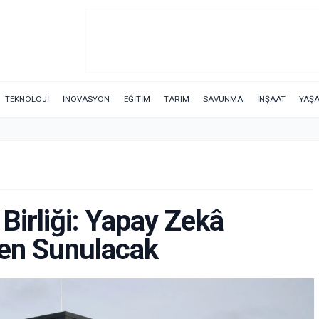
TEKNOLOJİ
İNOVASYON
EĞİTİM
TARIM
SAVUNMA
İNŞAAT
YAŞ
irliği: Yapay Zekâ
den Sunulacak