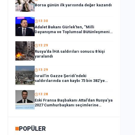
Borsa günün ilk yarısında değer kazandı
13:30
Adalet Bakanı Gürlek’ten, “Milli
Dayanışma ve Toplumsal Bütünleşmenin
Güçlendirilmesi Kanun Teklifi”ne ilişkin
paylaşım:
13:29
Rusya’da İHA saldırıları sonucu 8 kişi
yaralandı
13:29
İsrail’in Gazze Şeridi’ndeki
saldırılarında can kaybı 73 bin 382’ye
yükseldi
13:28
Eski Fransa Başbakanı Attal’dan Rusya’ya
2027 Cumhurbaşkanı seçimlerine
müdahale suçlaması:
POPÜLER