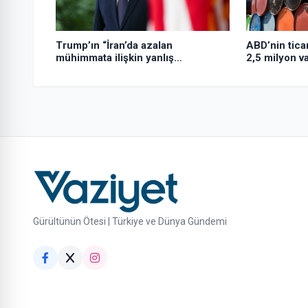
Trump’ın “İran’da azalan
ABD’nin ticar
mühimmata ilişkin yanlış
2,5 milyon var
yönlendirildiği” gerekçesiyle
Hegseth’e sert çıktığı iddiası
Gürültünün Ötesi | Türkiye ve Dünya Gündemi