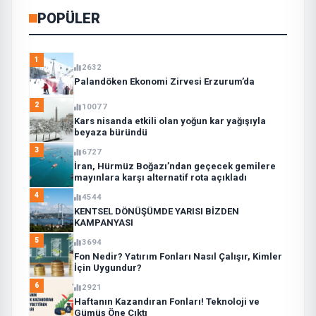
POPÜLER
1
2632
Palandöken Ekonomi Zirvesi Erzurum’da
2
10077
Kars nisanda etkili olan yoğun kar yağışıyla
beyaza büründü
3
6727
İran, Hürmüz Boğazı’ndan geçecek gemilere
mayınlara karşı alternatif rota açıkladı
4
4544
KENTSEL DÖNÜŞÜMDE YARISI BİZDEN
KAMPANYASI
5
3694
Fon Nedir? Yatırım Fonları Nasıl Çalışır, Kimler
İçin Uygundur?
6
2921
Haftanın Kazandıran Fonları! Teknoloji ve
Gümüş Öne Çıktı