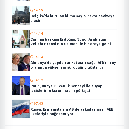
14:15
Belçika’da kurulan klima sayısı rekor seviyeye
ulaştı
14:14
Cumhurbaşkanı Erdoğan, Suudi Arabistan
Veliaht Prensi Bin Selman ile bir araya geldi
14:13
Almanya’da yapılan anket aşırı sağcı AfD’nin oy
oranında yükselişin sürdüğünü gösterdi
14:12
Putin, Rusya Güvenlik Konseyi ile altyapı
tesislerinin korunmasını görüştü
07:43
Rusya: Ermenistan’ın AB ile yakınlaşması, AEB
ilkeleriyle bağdaşmıyor