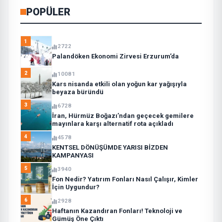
POPÜLER
1
2722
Palandöken Ekonomi Zirvesi Erzurum’da
2
10081
Kars nisanda etkili olan yoğun kar yağışıyla
beyaza büründü
3
6728
İran, Hürmüz Boğazı’ndan geçecek gemilere
mayınlara karşı alternatif rota açıkladı
4
4578
KENTSEL DÖNÜŞÜMDE YARISI BİZDEN
KAMPANYASI
5
3940
Fon Nedir? Yatırım Fonları Nasıl Çalışır, Kimler
İçin Uygundur?
6
2928
Haftanın Kazandıran Fonları! Teknoloji ve
Gümüş Öne Çıktı