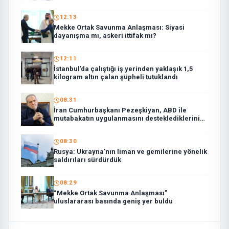
12:13
Mekke Ortak Savunma Anlaşması: Siyasi
dayanışma mı, askeri ittifak mı?
12:11
İstanbul’da çalıştığı iş yerinden yaklaşık 1,5
kilogram altın çalan şüpheli tutuklandı
08:31
İran Cumhurbaşkanı Pezeşkiyan, ABD ile
mutabakatın uygulanmasını desteklediklerini
söyledi:
08:30
Rusya: Ukrayna’nın liman ve gemilerine yönelik
saldırıları sürdürdük
08:29
“Mekke Ortak Savunma Anlaşması”
uluslararası basında geniş yer buldu