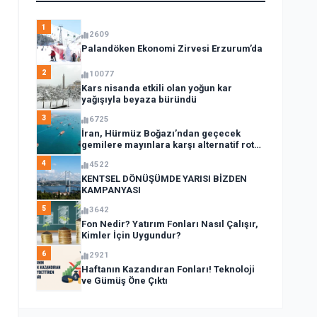
1
2609
Palandöken Ekonomi Zirvesi Erzurum’da
2
10077
Kars nisanda etkili olan yoğun kar
yağışıyla beyaza büründü
3
6725
İran, Hürmüz Boğazı’ndan geçecek
gemilere mayınlara karşı alternatif rota
açıkladı
4
4522
KENTSEL DÖNÜŞÜMDE YARISI BİZDEN
KAMPANYASI
5
3642
Fon Nedir? Yatırım Fonları Nasıl Çalışır,
Kimler İçin Uygundur?
6
2921
Haftanın Kazandıran Fonları! Teknoloji
ve Gümüş Öne Çıktı