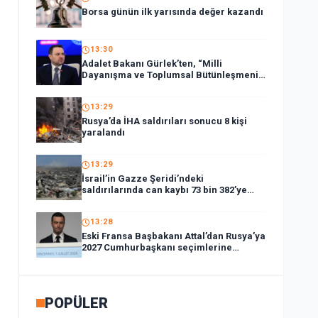
Borsa günün ilk yarısında değer kazandı
13:30
Adalet Bakanı Gürlek’ten, “Milli
Dayanışma ve Toplumsal Bütünleşmenin
Güçlendirilmesi Kanun Teklifi”ne ilişkin
paylaşım:
13:29
Rusya’da İHA saldırıları sonucu 8 kişi
yaralandı
13:29
İsrail’in Gazze Şeridi’ndeki
saldırılarında can kaybı 73 bin 382’ye
yükseldi
13:28
Eski Fransa Başbakanı Attal’dan Rusya’ya
2027 Cumhurbaşkanı seçimlerine
müdahale suçlaması:
POPÜLER