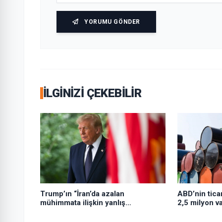
YORUMU GÖNDER
İLGINIZI ÇEKEBILIR
Trump’ın “İran’da azalan
ABD’nin ticar
mühimmata ilişkin yanlış
2,5 milyon var
yönlendirildiği” gerekçesiyle
Hegseth’e sert çıktığı iddiası