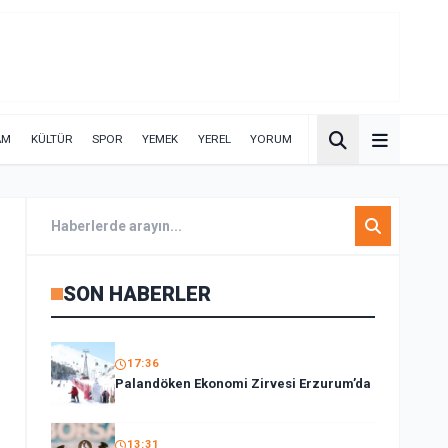
AM
KÜLTÜR
SPOR
YEMEK
YEREL
YORUM
SON HABERLER
17:36
Palandöken Ekonomi Zirvesi Erzurum’da
13:31