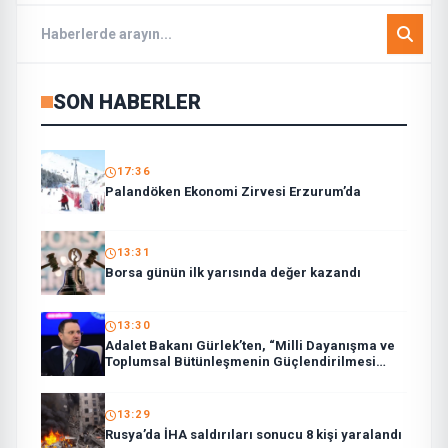
SON HABERLER
17:36
Palandöken Ekonomi Zirvesi Erzurum’da
13:31
Borsa günün ilk yarısında değer kazandı
13:30
Adalet Bakanı Gürlek’ten, “Milli Dayanışma ve
Toplumsal Bütünleşmenin Güçlendirilmesi
Kanun Teklifi”ne ilişkin paylaşım:
13:29
Rusya’da İHA saldırıları sonucu 8 kişi yaralandı