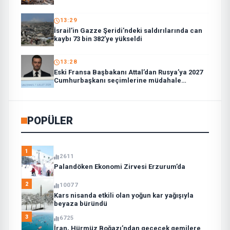
13:29
İsrail’in Gazze Şeridi’ndeki saldırılarında can
kaybı 73 bin 382’ye yükseldi
13:28
Eski Fransa Başbakanı Attal’dan Rusya’ya 2027
Cumhurbaşkanı seçimlerine müdahale
suçlaması:
POPÜLER
1
2611
Palandöken Ekonomi Zirvesi Erzurum’da
2
10077
Kars nisanda etkili olan yoğun kar yağışıyla
beyaza büründü
3
6725
İran, Hürmüz Boğazı’ndan geçecek gemilere