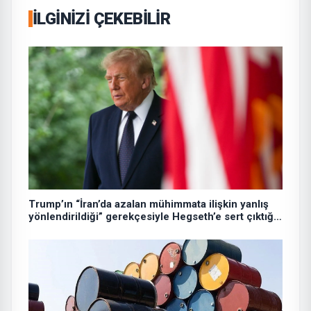
İLGINIZI ÇEKEBILIR
Trump’ın “İran’da azalan mühimmata ilişkin yanlış
yönlendirildiği” gerekçesiyle Hegseth’e sert çıktığı
iddiası