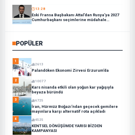
13:28
Eski Fransa Başbakanı Attal’dan Rusya’ya 2027
Cumhurbaşkanı seçimlerine müdahale
suçlaması:
POPÜLER
1
2613
Palandöken Ekonomi Zirvesi Erzurum’da
2
10077
Kars nisanda etkili olan yoğun kar yağışıyla
beyaza büründü
3
6725
İran, Hürmüz Boğazı’ndan geçecek gemilere
mayınlara karşı alternatif rota açıkladı
4
4525
KENTSEL DÖNÜŞÜMDE YARISI BİZDEN
KAMPANYASI