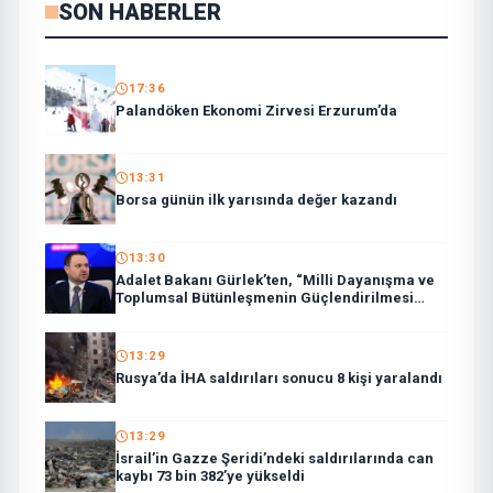
SON HABERLER
17:36
Palandöken Ekonomi Zirvesi Erzurum’da
13:31
Borsa günün ilk yarısında değer kazandı
13:30
Adalet Bakanı Gürlek’ten, “Milli Dayanışma ve
Toplumsal Bütünleşmenin Güçlendirilmesi
Kanun Teklifi”ne ilişkin paylaşım:
13:29
Rusya’da İHA saldırıları sonucu 8 kişi yaralandı
13:29
İsrail’in Gazze Şeridi’ndeki saldırılarında can
kaybı 73 bin 382’ye yükseldi