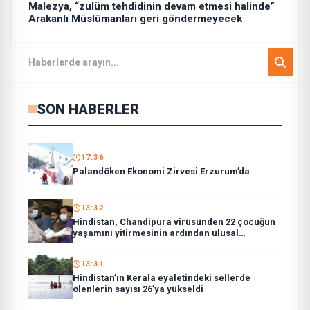
Malezya, “zulüm tehdidinin devam etmesi halinde”
Arakanlı Müslümanları geri göndermeyecek
SON HABERLER
17:36
Palandöken Ekonomi Zirvesi Erzurum’da
13:32
Hindistan, Chandipura virüsünden 22 çocuğun
yaşamını yitirmesinin ardından ulusal
müdahale ekibi görevlendirdi
13:31
Hindistan’ın Kerala eyaletindeki sellerde
ölenlerin sayısı 26’ya yükseldi