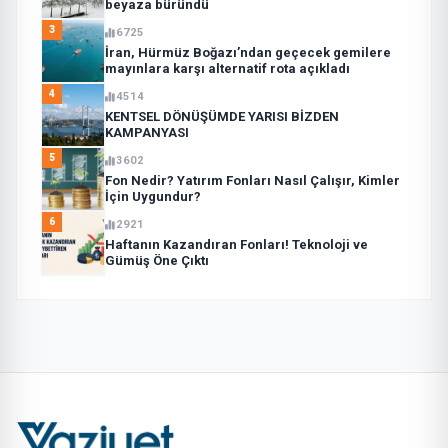
beyaza büründü
3
6725
İran, Hürmüz Boğazı’ndan geçecek gemilere
mayınlara karşı alternatif rota açıkladı
4
4514
KENTSEL DÖNÜŞÜMDE YARISI BİZDEN
KAMPANYASI
5
3602
Fon Nedir? Yatırım Fonları Nasıl Çalışır, Kimler
İçin Uygundur?
6
2921
Haftanın Kazandıran Fonları! Teknoloji ve
Gümüş Öne Çıktı