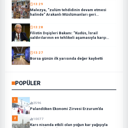
13:29
Malezya, “zulüm tehdidinin devam etmesi
halinde” Arakanlı Müslümanları geri
göndermeyecek
13:28
Filistin Dışişleri Bakanı: “Kudüs, İsrail
saldırılarının en tehlikeli aşamasıyla karşı
karşıya”
13:27
Borsa günün ilk yarısında değer kaybetti
POPÜLER
1
2596
Palandöken Ekonomi Zirvesi Erzurum’da
2
10077
Kars nisanda etkili olan yoğun kar yağışıyla