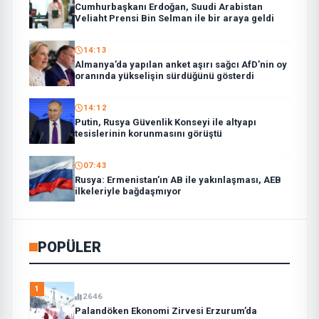
Cumhurbaşkanı Erdoğan, Suudi Arabistan
Veliaht Prensi Bin Selman ile bir araya geldi
14:13
Almanya’da yapılan anket aşırı sağcı AfD’nin oy
oranında yükselişin sürdüğünü gösterdi
14:12
Putin, Rusya Güvenlik Konseyi ile altyapı
tesislerinin korunmasını görüştü
07:43
Rusya: Ermenistan’ın AB ile yakınlaşması, AEB
ilkeleriyle bağdaşmıyor
POPÜLER
1
2646
Palandöken Ekonomi Zirvesi Erzurum’da