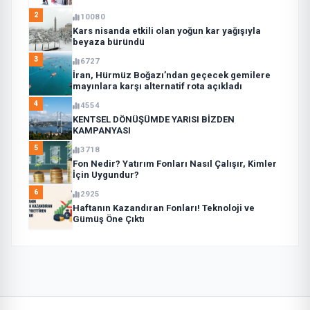
2
10080
Kars nisanda etkili olan yoğun kar yağışıyla
beyaza büründü
3
6727
İran, Hürmüz Boğazı’ndan geçecek gemilere
mayınlara karşı alternatif rota açıkladı
4
4554
KENTSEL DÖNÜŞÜMDE YARISI BİZDEN
KAMPANYASI
5
3718
Fon Nedir? Yatırım Fonları Nasıl Çalışır, Kimler
İçin Uygundur?
6
2925
Haftanın Kazandıran Fonları! Teknoloji ve
Gümüş Öne Çıktı