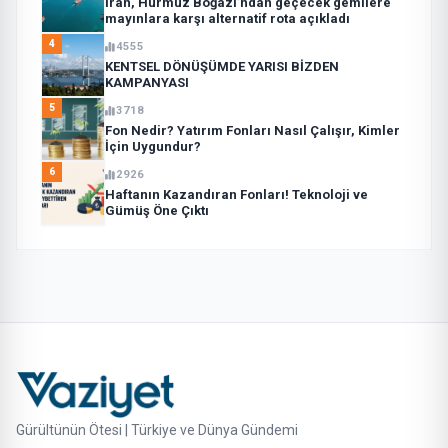
İran, Hürmüz Boğazı’ndan geçecek gemilere
mayınlara karşı alternatif rota açıkladı
4
4555
KENTSEL DÖNÜŞÜMDE YARISI BİZDEN
KAMPANYASI
5
3718
Fon Nedir? Yatırım Fonları Nasıl Çalışır, Kimler
İçin Uygundur?
6
2926
Haftanın Kazandıran Fonları! Teknoloji ve
Gümüş Öne Çıktı
Gürültünün Ötesi | Türkiye ve Dünya Gündemi