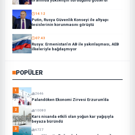
oranında yükselişin sürdüğünü gösterdi
14:12
Putin, Rusya Güvenlik Konseyi ile altyapı
tesislerinin korunmasını görüştü
07:43
Rusya: Ermenistan’ın AB ile yakınlaşması, AEB
ilkeleriyle bağdaşmıyor
POPÜLER
1
2646
Palandöken Ekonomi Zirvesi Erzurum’da
2
10080
Kars nisanda etkili olan yoğun kar yağışıyla
beyaza büründü
3
6727