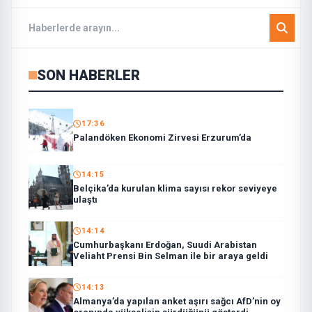
SON HABERLER
17:36
Palandöken Ekonomi Zirvesi Erzurum’da
14:15
Belçika’da kurulan klima sayısı rekor seviyeye
ulaştı
14:14
Cumhurbaşkanı Erdoğan, Suudi Arabistan
Veliaht Prensi Bin Selman ile bir araya geldi
14:13
Almanya’da yapılan anket aşırı sağcı AfD’nin oy