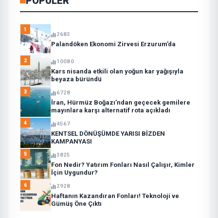
POPÜLER
1
2683
Palandöken Ekonomi Zirvesi Erzurum’da
2
10080
Kars nisanda etkili olan yoğun kar yağışıyla
beyaza büründü
3
6728
İran, Hürmüz Boğazı’ndan geçecek gemilere
mayınlara karşı alternatif rota açıkladı
4
4567
KENTSEL DÖNÜŞÜMDE YARISI BİZDEN
KAMPANYASI
5
3825
Fon Nedir? Yatırım Fonları Nasıl Çalışır, Kimler
İçin Uygundur?
6
2928
Haftanın Kazandıran Fonları! Teknoloji ve
Gümüş Öne Çıktı