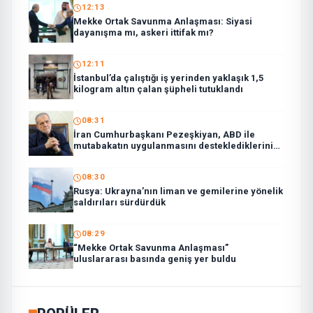
12:13
Mekke Ortak Savunma Anlaşması: Siyasi
dayanışma mı, askeri ittifak mı?
12:11
İstanbul’da çalıştığı iş yerinden yaklaşık 1,5
kilogram altın çalan şüpheli tutuklandı
08:31
İran Cumhurbaşkanı Pezeşkiyan, ABD ile
mutabakatın uygulanmasını desteklediklerini
söyledi:
08:30
Rusya: Ukrayna’nın liman ve gemilerine yönelik
saldırıları sürdürdük
08:29
“Mekke Ortak Savunma Anlaşması”
uluslararası basında geniş yer buldu