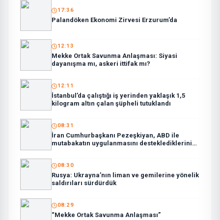
17:36
Palandöken Ekonomi Zirvesi Erzurum’da
12:13
Mekke Ortak Savunma Anlaşması: Siyasi
dayanışma mı, askeri ittifak mı?
12:11
İstanbul’da çalıştığı iş yerinden yaklaşık 1,5
kilogram altın çalan şüpheli tutuklandı
08:31
İran Cumhurbaşkanı Pezeşkiyan, ABD ile
mutabakatın uygulanmasını desteklediklerini
söyledi:
08:30
Rusya: Ukrayna’nın liman ve gemilerine yönelik
saldırıları sürdürdük
08:29
“Mekke Ortak Savunma Anlaşması”