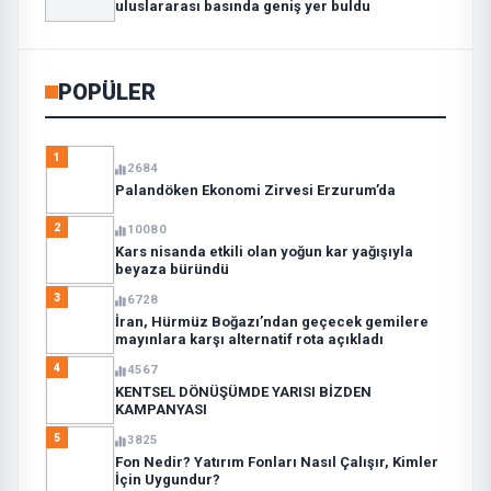
uluslararası basında geniş yer buldu
POPÜLER
1
2684
Palandöken Ekonomi Zirvesi Erzurum’da
2
10080
Kars nisanda etkili olan yoğun kar yağışıyla
beyaza büründü
3
6728
İran, Hürmüz Boğazı’ndan geçecek gemilere
mayınlara karşı alternatif rota açıkladı
4
4567
KENTSEL DÖNÜŞÜMDE YARISI BİZDEN
KAMPANYASI
5
3825
Fon Nedir? Yatırım Fonları Nasıl Çalışır, Kimler
İçin Uygundur?