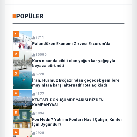
POPÜLER
1
2711
Palandöken Ekonomi Zirvesi Erzurum’da
2
10080
Kars nisanda etkili olan yoğun kar yağışıyla
beyaza büründü
3
6728
İran, Hürmüz Boğazı’ndan geçecek gemilere
mayınlara karşı alternatif rota açıkladı
4
4577
KENTSEL DÖNÜŞÜMDE YARISI BİZDEN
KAMPANYASI
5
3894
Fon Nedir? Yatırım Fonları Nasıl Çalışır, Kimler
İçin Uygundur?
6
2928