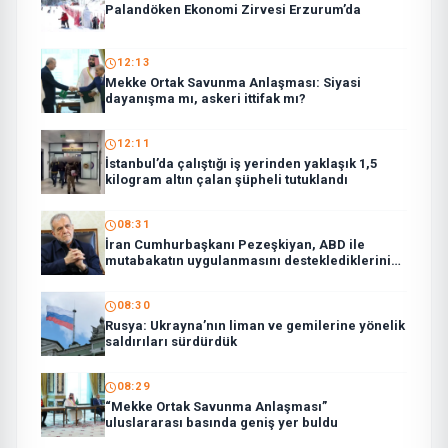
Palandöken Ekonomi Zirvesi Erzurum’da
12:13
Mekke Ortak Savunma Anlaşması: Siyasi
dayanışma mı, askeri ittifak mı?
12:11
İstanbul’da çalıştığı iş yerinden yaklaşık 1,5
kilogram altın çalan şüpheli tutuklandı
08:31
İran Cumhurbaşkanı Pezeşkiyan, ABD ile
mutabakatın uygulanmasını desteklediklerini
söyledi:
08:30
Rusya: Ukrayna’nın liman ve gemilerine yönelik
saldırıları sürdürdük
08:29
“Mekke Ortak Savunma Anlaşması”
uluslararası basında geniş yer buldu