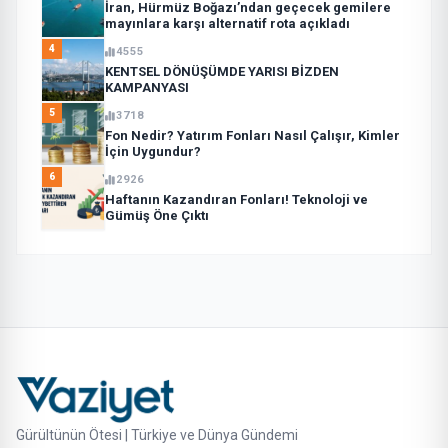
İran, Hürmüz Boğazı’ndan geçecek gemilere
mayınlara karşı alternatif rota açıkladı
4
4555
KENTSEL DÖNÜŞÜMDE YARISI BİZDEN
KAMPANYASI
5
3718
Fon Nedir? Yatırım Fonları Nasıl Çalışır, Kimler
İçin Uygundur?
6
2926
Haftanın Kazandıran Fonları! Teknoloji ve
Gümüş Öne Çıktı
Gürültünün Ötesi | Türkiye ve Dünya Gündemi