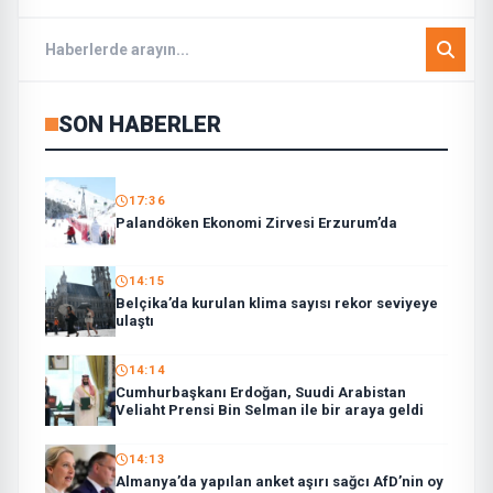
SON HABERLER
17:36
Palandöken Ekonomi Zirvesi Erzurum’da
14:15
Belçika’da kurulan klima sayısı rekor seviyeye
ulaştı
14:14
Cumhurbaşkanı Erdoğan, Suudi Arabistan
Veliaht Prensi Bin Selman ile bir araya geldi
14:13
Almanya’da yapılan anket aşırı sağcı AfD’nin oy