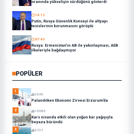
oranında yükselişin sürdüğünü gösterdi
14:12
Putin, Rusya Güvenlik Konseyi ile altyapı
tesislerinin korunmasını görüştü
07:43
Rusya: Ermenistan’ın AB ile yakınlaşması, AEB
ilkeleriyle bağdaşmıyor
POPÜLER
1
2646
Palandöken Ekonomi Zirvesi Erzurum’da
2
10080
Kars nisanda etkili olan yoğun kar yağışıyla
beyaza büründü
3
6727