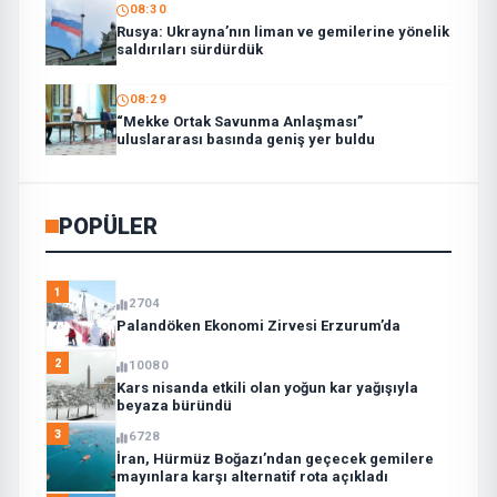
08:30
Rusya: Ukrayna’nın liman ve gemilerine yönelik
saldırıları sürdürdük
08:29
“Mekke Ortak Savunma Anlaşması”
uluslararası basında geniş yer buldu
POPÜLER
1
2704
Palandöken Ekonomi Zirvesi Erzurum’da
2
10080
Kars nisanda etkili olan yoğun kar yağışıyla
beyaza büründü
3
6728
İran, Hürmüz Boğazı’ndan geçecek gemilere
mayınlara karşı alternatif rota açıkladı