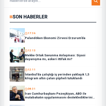
SON HABERLER
17:36
Palandöken Ekonomi Zirvesi Erzurum’da
12:13
Mekke Ortak Savunma Anlaşması: Siyasi
dayanışma mı, askeri ittifak mı?
12:11
İstanbul’da çalıştığı iş yerinden yaklaşık 1,5
kilogram altın çalan şüpheli tutuklandı
08:31
İran Cumhurbaşkanı Pezeşkiyan, ABD ile
mutabakatın uygulanmasını desteklediklerini
söyledi: