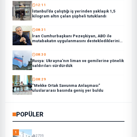
12:11
İstanbul’da çalıştığı iş yerinden yaklaşık 1,5
kilogram altın çalan şüpheli tutuklandı
08:31
İran Cumhurbaşkanı Pezeşkiyan, ABD ile
mutabakatın uygulanmasını desteklediklerini
söyledi:
08:30
Rusya: Ukrayna’nın liman ve gemilerine yönelik
saldırıları sürdürdük
08:29
“Mekke Ortak Savunma Anlaşması”
uluslararası basında geniş yer buldu
POPÜLER
1
2735