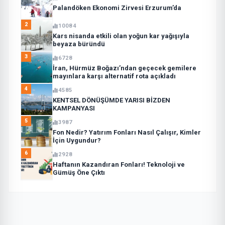
Palandöken Ekonomi Zirvesi Erzurum’da
2
10084
Kars nisanda etkili olan yoğun kar yağışıyla
beyaza büründü
3
6728
İran, Hürmüz Boğazı’ndan geçecek gemilere
mayınlara karşı alternatif rota açıkladı
4
4585
KENTSEL DÖNÜŞÜMDE YARISI BİZDEN
KAMPANYASI
5
3987
Fon Nedir? Yatırım Fonları Nasıl Çalışır, Kimler
İçin Uygundur?
6
2928
Haftanın Kazandıran Fonları! Teknoloji ve
Gümüş Öne Çıktı