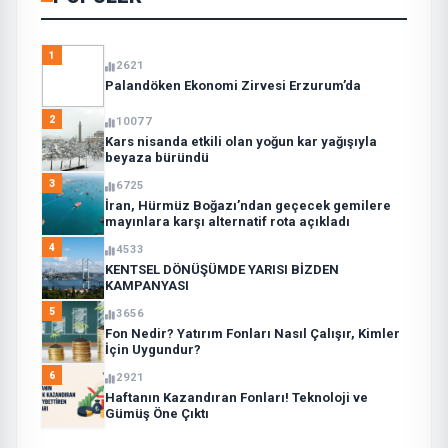
1
2621
Palandöken Ekonomi Zirvesi Erzurum’da
2
10077
Kars nisanda etkili olan yoğun kar yağışıyla
beyaza büründü
3
6725
İran, Hürmüz Boğazı’ndan geçecek gemilere
mayınlara karşı alternatif rota açıkladı
4
4533
KENTSEL DÖNÜŞÜMDE YARISI BİZDEN
KAMPANYASI
5
3656
Fon Nedir? Yatırım Fonları Nasıl Çalışır, Kimler
İçin Uygundur?
6
2921
Haftanın Kazandıran Fonları! Teknoloji ve
Gümüş Öne Çıktı