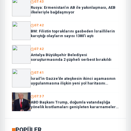
07:43
Rusya: Ermenistan’ın AB ile yakınlaşması, AEB
ilkeleriyle bağdaşmıyor
07:42
BM: Filistin topraklarını gasbeden İsraillilerin
karıştığı olayların sayısı 1380’i aştı
07:42
Antalya Büyükşehir Belediyesi
soruşturmasında 2 şüpheli serbest bırakıldı
07:41
İsrail’in Gazze’de ateşkesin ikinci aşamasının
uygulanmasına ilişkin yeni yol haritasını
reddettiği bildirildi
07:37
ABD Başkanı Trump, doğumla vatandaşlığa
yönelik kısıtlamaları genişleten kararnameler
imzaladı
POPÜLER