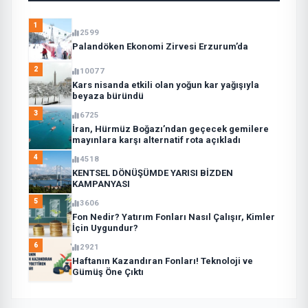
1
2599
Palandöken Ekonomi Zirvesi Erzurum’da
2
10077
Kars nisanda etkili olan yoğun kar yağışıyla
beyaza büründü
3
6725
İran, Hürmüz Boğazı’ndan geçecek gemilere
mayınlara karşı alternatif rota açıkladı
4
4518
KENTSEL DÖNÜŞÜMDE YARISI BİZDEN
KAMPANYASI
5
3606
Fon Nedir? Yatırım Fonları Nasıl Çalışır, Kimler
İçin Uygundur?
6
2921
Haftanın Kazandıran Fonları! Teknoloji ve
Gümüş Öne Çıktı