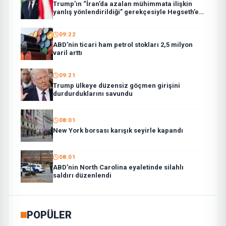
Trump’ın “İran’da azalan mühimmata ilişkin
yanlış yönlendirildiği” gerekçesiyle Hegseth’e
sert çıktığı iddiası
09:22
ABD’nin ticari ham petrol stokları 2,5 milyon
varil arttı
09:21
Trump ülkeye düzensiz göçmen girişini
durdurduklarını savundu
08:01
New York borsası karışık seyirle kapandı
08:01
ABD’nin North Carolina eyaletinde silahlı
saldırı düzenlendi
POPÜLER