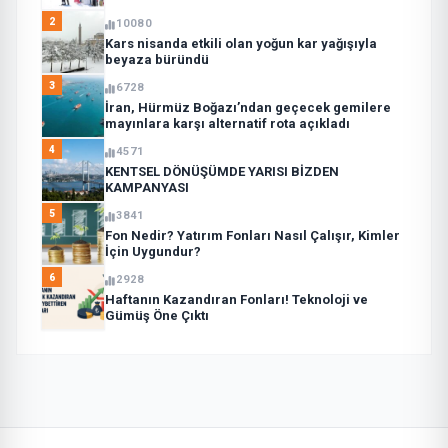
2
10080
Kars nisanda etkili olan yoğun kar yağışıyla
beyaza büründü
3
6728
İran, Hürmüz Boğazı’ndan geçecek gemilere
mayınlara karşı alternatif rota açıkladı
4
4571
KENTSEL DÖNÜŞÜMDE YARISI BİZDEN
KAMPANYASI
5
3841
Fon Nedir? Yatırım Fonları Nasıl Çalışır, Kimler
İçin Uygundur?
6
2928
Haftanın Kazandıran Fonları! Teknoloji ve
Gümüş Öne Çıktı