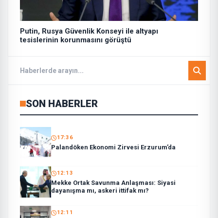
Putin, Rusya Güvenlik Konseyi ile altyapı
tesislerinin korunmasını görüştü
SON HABERLER
17:36
Palandöken Ekonomi Zirvesi Erzurum’da
12:13
Mekke Ortak Savunma Anlaşması: Siyasi
dayanışma mı, askeri ittifak mı?
12:11