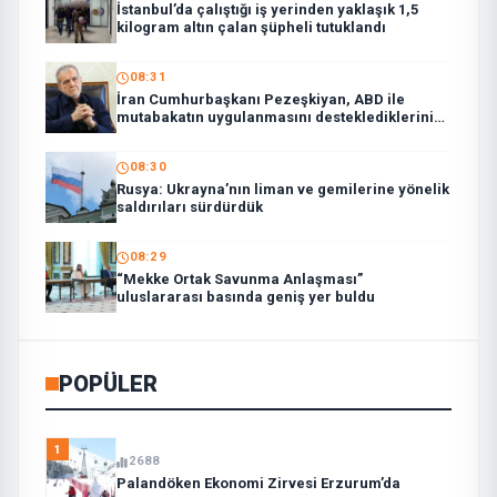
İstanbul’da çalıştığı iş yerinden yaklaşık 1,5
kilogram altın çalan şüpheli tutuklandı
08:31
İran Cumhurbaşkanı Pezeşkiyan, ABD ile
mutabakatın uygulanmasını desteklediklerini
söyledi:
08:30
Rusya: Ukrayna’nın liman ve gemilerine yönelik
saldırıları sürdürdük
08:29
“Mekke Ortak Savunma Anlaşması”
uluslararası basında geniş yer buldu
POPÜLER
1
2688
Palandöken Ekonomi Zirvesi Erzurum’da