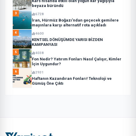
Kars nisanda etkili olan yoğun kar yağışıyla
beyaza büründü
3
6728
İran, Hürmüz Boğazı’ndan geçecek gemilere
mayınlara karşı alternatif rota açıkladı
4
4600
KENTSEL DÖNÜŞÜMDE YARISI BİZDEN
KAMPANYASI
5
4038
Fon Nedir? Yatırım Fonları Nasıl Çalışır, Kimler
İçin Uygundur?
6
2931
Haftanın Kazandıran Fonları! Teknoloji ve
Gümüş Öne Çıktı