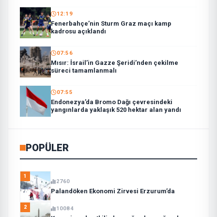
12:19
Fenerbahçe’nin Sturm Graz maçı kamp
kadrosu açıklandı
07:56
Mısır: İsrail’in Gazze Şeridi’nden çekilme
süreci tamamlanmalı
07:55
Endonezya’da Bromo Dağı çevresindeki
yangınlarda yaklaşık 520 hektar alan yandı
POPÜLER
1
2760
Palandöken Ekonomi Zirvesi Erzurum’da
2
10084