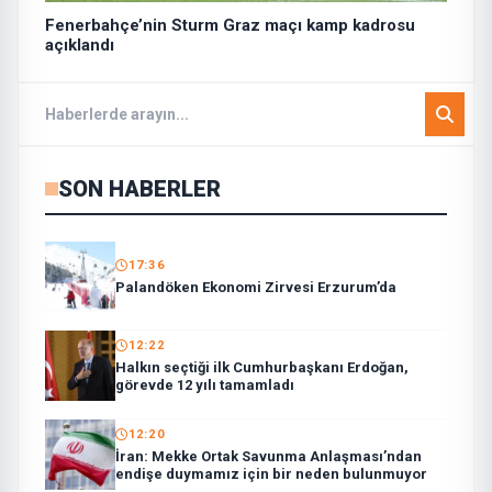
Fenerbahçe’nin Sturm Graz maçı kamp kadrosu
açıklandı
SON HABERLER
17:36
Palandöken Ekonomi Zirvesi Erzurum’da
12:22
Halkın seçtiği ilk Cumhurbaşkanı Erdoğan,
görevde 12 yılı tamamladı
12:20
İran: Mekke Ortak Savunma Anlaşması’ndan
endişe duymamız için bir neden bulunmuyor