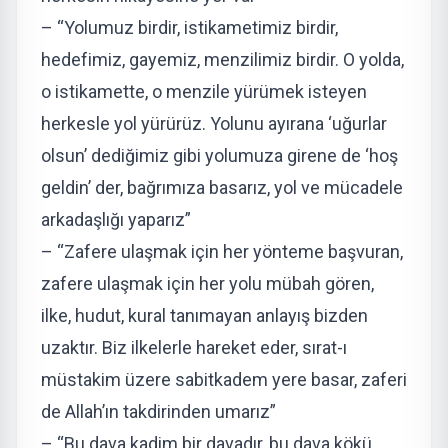
– “Yolumuz birdir, istikametimiz birdir,
hedefimiz, gayemiz, menzilimiz birdir. O yolda,
o istikamette, o menzile yürümek isteyen
herkesle yol yürürüz. Yolunu ayırana ‘uğurlar
olsun’ dediğimiz gibi yolumuza girene de ‘hoş
geldin’ der, bağrımıza basarız, yol ve mücadele
arkadaşlığı yaparız”
– “Zafere ulaşmak için her yönteme başvuran,
zafere ulaşmak için her yolu mübah gören,
ilke, hudut, kural tanımayan anlayış bizden
uzaktır. Biz ilkelerle hareket eder, sırat-ı
müstakim üzere sabitkadem yere basar, zaferi
de Allah’ın takdirinden umarız”
– “Bu dava kadim bir davadır, bu dava kökü