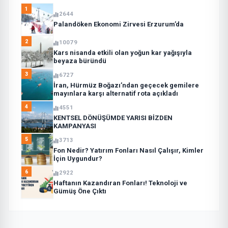
1
2644
Palandöken Ekonomi Zirvesi Erzurum’da
2
10079
Kars nisanda etkili olan yoğun kar yağışıyla
beyaza büründü
3
6727
İran, Hürmüz Boğazı’ndan geçecek gemilere
mayınlara karşı alternatif rota açıkladı
4
4551
KENTSEL DÖNÜŞÜMDE YARISI BİZDEN
KAMPANYASI
5
3713
Fon Nedir? Yatırım Fonları Nasıl Çalışır, Kimler
İçin Uygundur?
6
2922
Haftanın Kazandıran Fonları! Teknoloji ve
Gümüş Öne Çıktı