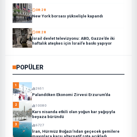
08:28
New York borsası yükselişle kapandı
08:28
İsrail devlet televizyonu: ABD, Gazze’de iki
haftalık ateşkes için İsrail’e baskı yapıyor
POPÜLER
1
2651
Palandöken Ekonomi Zirvesi Erzurum’da
2
10080
Kars nisanda etkili olan yoğun kar yağışıyla
beyaza büründü
3
6727
İran, Hürmüz Boğazı’ndan geçecek gemilere
mayınlara karşı alternatif rota açıkladı