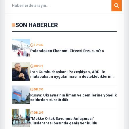
SON HABERLER
17:36
Palandöken Ekonomi Zirvesi Erzurum’da
08:31
İran Cumhurbaşkanı Pezeşkiyan, ABD ile
mutabakatın uygulanmasını desteklediklerini
söyledi:
08:30
Rusya: Ukrayna’nın liman ve gemilerine yönelik
saldırıları sürdürdük
08:29
“Mekke Ortak Savunma Anlaşması”
uluslararası basında geniş yer buldu